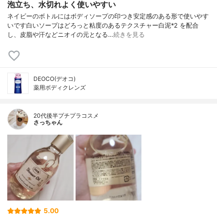
泡立ち、水切れよく使いやすい
ネイビーのボトルにはボディソープの印つき安定感のある形で使いやす
いです白いソープはどろっと粘度のあるテクスチャー白泥*2 を配合
し、皮脂や汗などニオイの元となる…
続きを見る
DEOCO(デオコ)
薬用ボディクレンズ
20代後半プチプラコスメ
さっちゃん
5.00