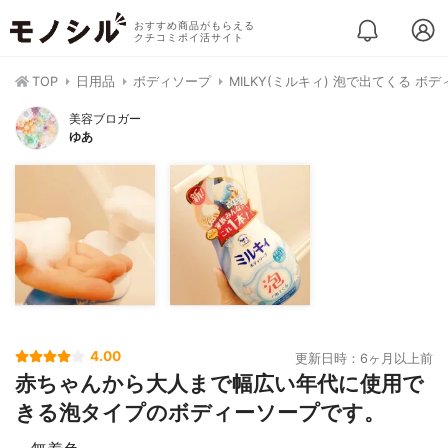
おすすめ商品がもらえる
クチコミポイ活サイト
TOP
日用品
ボディソープ
MILKY(ミルキィ) 泡で出てくる ボ
美容ブロガー
ゆあ
4.00
更新日時：6ヶ月以上前
赤ちゃんから大人まで幅広い年代に使用で
きる泡タイプのボディーソープです。