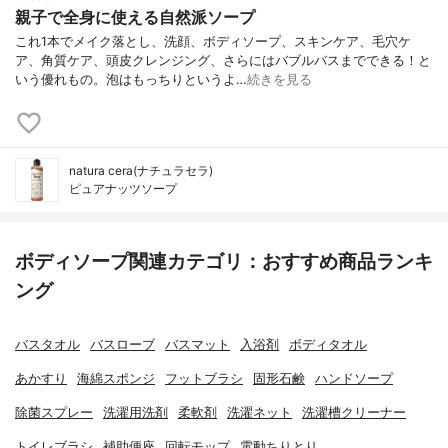
親子で全身に使える自然派ソープ
これ1本でメイク落とし、洗顔、ボディソープ、スキンケア、毛穴ケ
ア、角質ケア、頭皮クレンジング、さらにはバブルバスまでできる！と
いう優れもの。泡はもっちりというよ…
続きを見る
natura cera(ナチュラセラ)
ピュアナッツソープ
ボディソープ関連カテゴリ：おすすめ商品ランキ
ング
バスタオル
バスローブ
バスマット
入浴剤
ボディタオル
あかすり
海綿スポンジ
フットブラシ
固形石鹸
ハンドソープ
除菌スプレー
洗濯用洗剤
柔軟剤
洗濯ネット
洗濯槽クリーナー
トイレブラシ
補助便座
回転モップ
電動ちりとり