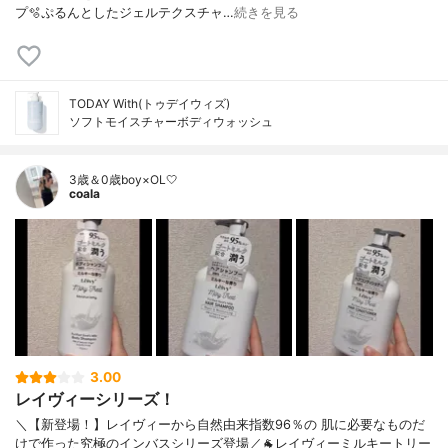
プ🫧ぷるんとしたジェルテクスチャ…
続きを見る
TODAY With(トゥデイウィズ)
ソフトモイスチャーボディウォッシュ
3歳＆0歳boy×OL🤍
coala
3.00
レイヴィーシリーズ！
＼【新登場！】レイヴィーから自然由来指数96％の 肌に必要なものだ
けで作った究極のインバスシリーズ登場／🐐レイヴィーミルキートリー