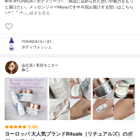
#PR #YOHADA✨ボディソープ✨「商品に込められた想いや魅力をもっ
と届けたい」メッセンジャーMiyuuです🫶今回お届けする想いはこちら
✨*･゜ﾟ･*:.:…
続きを見る
YOHADA(ヨハダ)
ボディウォッシュ
会社員 / 美容モニター
みこ
5.00
ヨーロッパ 大人気ブランドRituals（リチュアルズ）のボ