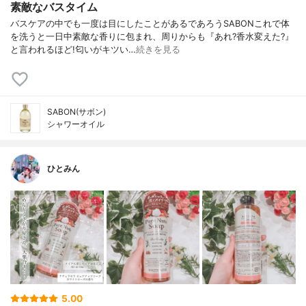
素敵なバスタイム
バスケアの中でも一度は目にしたことがあるであろうSABONこれで体
を洗うと一日中素敵な香りに包まれ、周りからも『あれ?香水変えた?』
と言われるほど!匂いがキツい…
続きを見る
SABON(サボン)
シャワーオイル
ひとみん
5.00