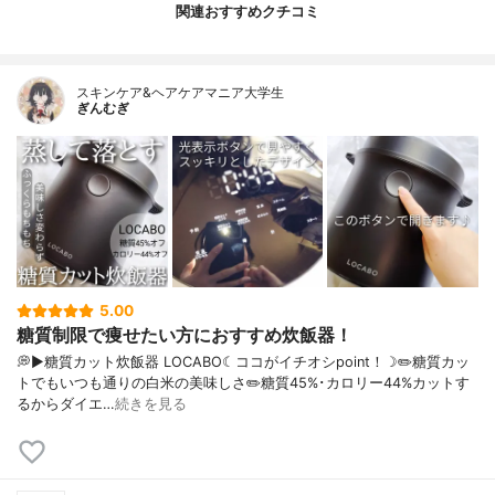
関連おすすめクチコミ
スキンケア&ヘアケアマニア大学生
ぎんむぎ
5.00
糖質制限で痩せたい方におすすめ炊飯器！
💭▶️糖質カット炊飯器 LOCABO☾ココがイチオシpoint！☽✏️糖質カッ
トでもいつも通りの白米の美味しさ✏️糖質45%･カロリー44%カットす
るからダイエ…
続きを見る