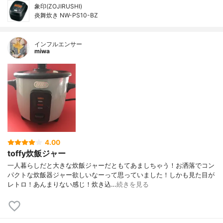
象印(ZOJIRUSHI)
炎舞炊き NW-PS10-BZ
インフルエンサー
miwa
4.00
toffy炊飯ジャー
一人暮らしだと大きな炊飯ジャーだともてあましちゃう！お洒落でコン
パクトな炊飯器ジャー欲しいなーって思っていました！しかも見た目が
レトロ！あんまりない感じ！炊き込…
続きを見る