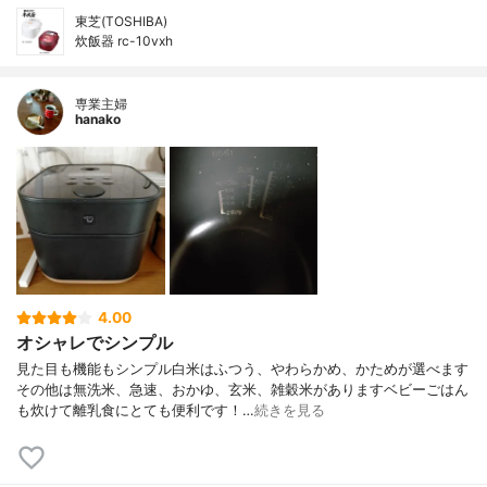
東芝(TOSHIBA)
炊飯器 rc-10vxh
専業主婦
hanako
4.00
オシャレでシンプル
見た目も機能もシンプル白米はふつう、やわらかめ、かためが選べます
その他は無洗米、急速、おかゆ、玄米、雑穀米がありますベビーごはん
も炊けて離乳食にとても便利です！…
続きを見る