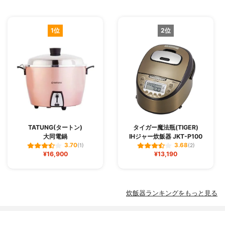
1位
2位
TATUNG(タートン)
タイガー魔法瓶(TIGER)
大同電鍋
IHジャー炊飯器 JKT-P100
3.70
3.68
(1)
(2)
¥16,900
¥13,190
炊飯器ランキングをもっと見る