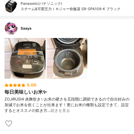
Panasonic(パナソニック)
スチーム&可変圧力ＩＨジャー炊飯器 SR-SPA109-K ブラック
Saaya
5.00
毎日美味しいお米✨
ZOJIRUSHI 炎舞炊き✨お米の硬さを五段階に調節できるので自分好みの
加減でお米を炊くことが出来ます！更にお米の種類も設定できて、設定
するとオススメの炊き方…
続きを見る