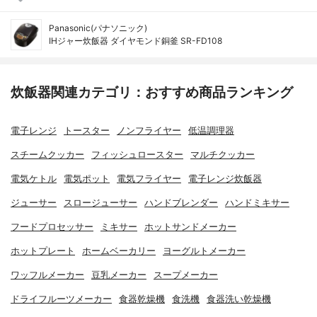
Panasonic(パナソニック)
IHジャー炊飯器 ダイヤモンド銅釜 SR-FD108
炊飯器関連カテゴリ：おすすめ商品ランキング
電子レンジ
トースター
ノンフライヤー
低温調理器
スチームクッカー
フィッシュロースター
マルチクッカー
電気ケトル
電気ポット
電気フライヤー
電子レンジ炊飯器
ジューサー
スロージューサー
ハンドブレンダー
ハンドミキサー
フードプロセッサー
ミキサー
ホットサンドメーカー
ホットプレート
ホームベーカリー
ヨーグルトメーカー
ワッフルメーカー
豆乳メーカー
スープメーカー
ドライフルーツメーカー
食器乾燥機
食洗機
食器洗い乾燥機