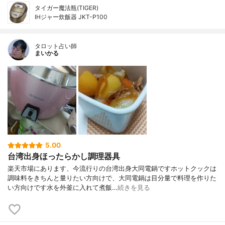
タイガー魔法瓶(TIGER)
IHジャー炊飯器 JKT-P100
タロット占い師
まいかる
5.00
台湾出身ほったらかし調理器具
楽天市場にあります、今流行りの台湾出身大同電鍋ですホットクックは
調味料をきちんと量りたい方向けで、大同電鍋は目分量で料理を作りた
い方向けです水を外釜に入れて煮飯…
続きを見る