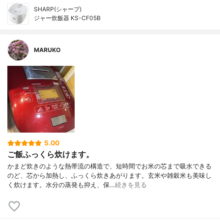
SHARP(シャープ)
ジャー炊飯器 KS-CF05B
MARUKO
5.00
ご飯ふっくら炊けます。
かまど炊きのような熱帯流の構造で、短時間でお米の芯まで吸水できる
のど、芯から加熱し、ふっくら炊きあがります。玄米や雑穀米も美味し
く炊けます。水分の蒸発も抑え、保…
続きを見る