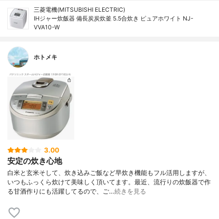
三菱電機(MITSUBISHI ELECTRIC)
IHジャー炊飯器 備長炭炭炊釜 5.5合炊き ピュアホワイト NJ-
VVA10-W
ホトメキ
3.00
安定の炊き心地
白米と玄米そして、炊き込みご飯など早炊き機能もフル活用しますが、
いつもふっくら炊けて美味しく頂いてます。最近、流行りの炊飯器で作
る甘酒作りにも活躍してるので、ご…
続きを見る