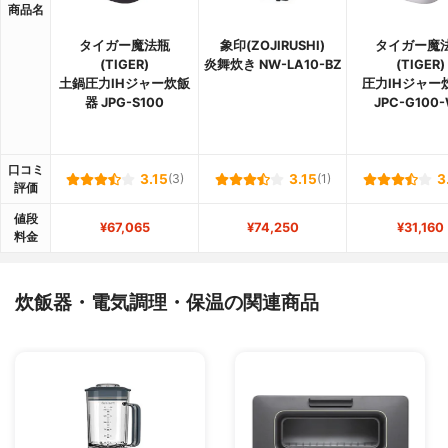
商品名
タイガー魔法瓶
象印(ZOJIRUSHI)
タイガー魔
(TIGER)
炎舞炊き NW-LA10-BZ
(TIGER)
土鍋圧力IHジャー炊飯
圧力IHジャー
器 JPG-S100
JPC-G100
口コミ
3.15
(3)
3.15
(1)
3
評価
値段
¥67,065
¥74,250
¥31,160
料金
炊飯器・電気調理・保温の関連商品