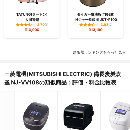
TATUNG(タートン)
タイガー魔法瓶(TIGER)
大同電鍋
IHジャー炊飯器 JKT-P100
3.70
3.68
(1)
(2)
¥16,900
¥13,190
炊飯器ランキングをもっと見る
三菱電機(MITSUBISHI ELECTRIC) 備長炭炭炊
釜 NJ-VV108の類似商品：評価・料金比較表