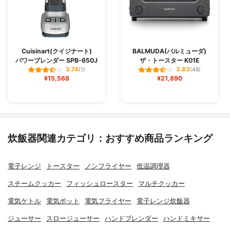
Cuisinart(クイジナート)
BALMUDA(バルミューダ)
パワーブレンダー SPB-650J
ザ・トースター K01E
3.74
3.83
(1)
(48)
¥15,568
¥21,890
炊飯器関連カテゴリ：おすすめ商品ランキング
電子レンジ
トースター
ノンフライヤー
低温調理器
スチームクッカー
フィッシュロースター
マルチクッカー
電気ケトル
電気ポット
電気フライヤー
電子レンジ炊飯器
ジューサー
スロージューサー
ハンドブレンダー
ハンドミキサー