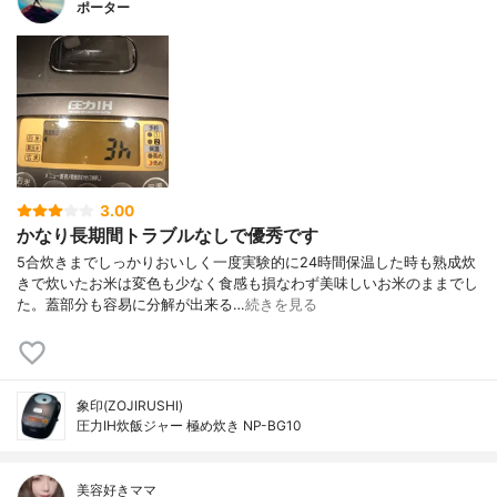
ポーター
3.00
かなり長期間トラブルなしで優秀です
5合炊きまでしっかりおいしく一度実験的に24時間保温した時も熟成炊
きで炊いたお米は変色も少なく食感も損なわず美味しいお米のままでし
た。蓋部分も容易に分解が出来る…
続きを見る
象印(ZOJIRUSHI)
圧力IH炊飯ジャー 極め炊き NP-BG10
美容好きママ