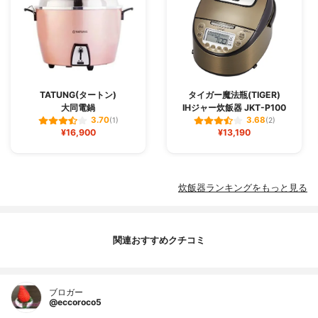
TATUNG(タートン)
タイガー魔法瓶(TIGER)
大同電鍋
IHジャー炊飯器 JKT-P100
3.70
3.68
(1)
(2)
¥16,900
¥13,190
炊飯器ランキングをもっと見る
関連おすすめクチコミ
ブロガー
@eccoroco5