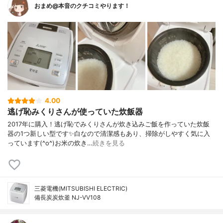
おまめ@本音のクチコミやります！
4.00
逃げ恥みくりさんが使っていた炊飯器
2017年に購入！逃げ恥でみくりさんが炊き込みご飯を作っていた炊飯
器の1つ新しい型です✨白なので清潔感もあり、掃除がしやすく気に入
っています(^o^)お米の炊き…
続きを見る
三菱電機(MITSUBISHI ELECTRIC)
備長炭炭炊釜 NJ-VV108