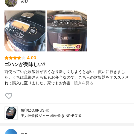
あお
4.00
ゴハンが美味しい?
前使っていた炊飯器が古くなり新しくしようと思い、買いに行きまし
た。うちは旦那さんも私もお弁当なので、こちらの炊飯器をオススメさ
れて購入に至りました。家でもお弁当…
続きを見る
象印(ZOJIRUSHI)
圧力IH炊飯ジャー 極め炊き NP-BG10