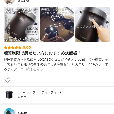
ぎんむぎ
5.00
糖質制限で痩せたい方におすすめ炊飯器！
💭▶️糖質カット炊飯器 LOCABO☾ココがイチオシpoint！☽✏️糖質カッ
トでもいつも通りの白米の美味しさ✏️糖質45%･カロリー44%カットす
るからダイエ…
続きを見る
forty-four(フォーティーフォー)
ロカボ
SHiHO