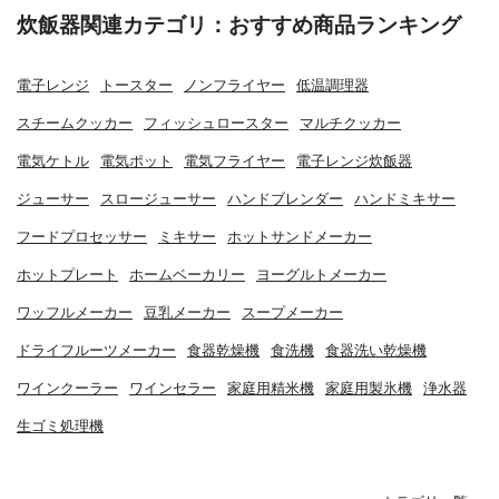
炊飯器関連カテゴリ：おすすめ商品ランキング
電子レンジ
トースター
ノンフライヤー
低温調理器
スチームクッカー
フィッシュロースター
マルチクッカー
電気ケトル
電気ポット
電気フライヤー
電子レンジ炊飯器
ジューサー
スロージューサー
ハンドブレンダー
ハンドミキサー
フードプロセッサー
ミキサー
ホットサンドメーカー
ホットプレート
ホームベーカリー
ヨーグルトメーカー
ワッフルメーカー
豆乳メーカー
スープメーカー
ドライフルーツメーカー
食器乾燥機
食洗機
食器洗い乾燥機
ワインクーラー
ワインセラー
家庭用精米機
家庭用製氷機
浄水器
生ゴミ処理機