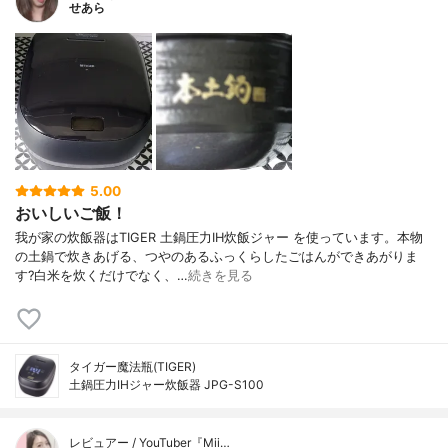
せあら
5.00
おいしいご飯！
我が家の炊飯器はTIGER 土鍋圧力IH炊飯ジャー を使っています。本物
の土鍋で炊きあげる、つやのあるふっくらしたごはんができあがりま
す?白米を炊くだけでなく、…
続きを見る
タイガー魔法瓶(TIGER)
土鍋圧力IHジャー炊飯器 JPG-S100
レビュアー / YouTuber『Mii…