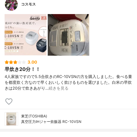
コスモス
3.00
早炊き20分！！
4人家族ですので5.5合炊きのRC-10VSNの方を購入しました。食べる量
を都度炊く方なので早くおいしく炊けるものを選びました。白米の早炊
きは20分で炊きあがり…
続きを見る
東芝(TOSHIBA)
真空圧力IHジャー炊飯器 RC-10VSN