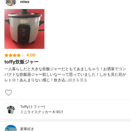
miwa
4.00
toffy炊飯ジャー
一人暮らしだと大きな炊飯ジャーだともてあましちゃう！お洒落でコン
パクトな炊飯器ジャー欲しいなーって思っていました！しかも見た目が
レトロ！あんまりない感じ！炊き込…
続きを見る
Toffy(トフィー)
ミニライスクッカー K-RC1
家事好き