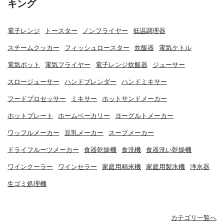
キング
電子レンジ
トースター
ノンフライヤー
低温調理器
スチームクッカー
フィッシュロースター
炊飯器
電気ケトル
電気ポット
電気フライヤー
電子レンジ炊飯器
ジューサー
スロージューサー
ハンドブレンダー
ハンドミキサー
フードプロセッサー
ミキサー
ホットサンドメーカー
ホットプレート
ホームベーカリー
ヨーグルトメーカー
ワッフルメーカー
豆乳メーカー
スープメーカー
ドライフルーツメーカー
食器乾燥機
食洗機
食器洗い乾燥機
ワインクーラー
ワインセラー
家庭用精米機
家庭用製氷機
浄水器
生ゴミ処理機
カテゴリ一覧へ