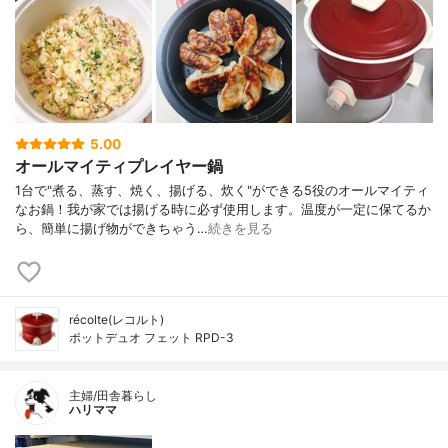
5.00
オールマイティプレイヤー鍋
1台で"煮る、蒸す、焼く、揚げる、炊く"ができる5役のオールマイティ
なお鍋！我が家では揚げる時に必ず使用します。温度が一定に保てるか
ら、簡単に揚げ物ができちゃう…
続きを見る
récolte(レコルト)
ポットデュオ フェット RPD-3
主婦/田舎暮らし
ハリママ