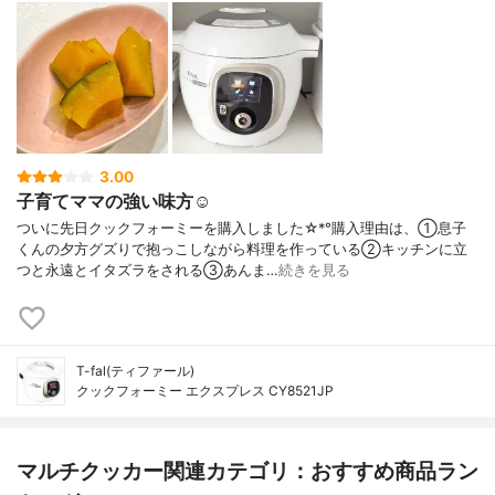
3.00
子育てママの強い味方‪‪☺︎‬
ついに先日クックフォーミーを購入しました☆*°購入理由は、①息子
くんの夕方グズりで抱っこしながら料理を作っている②キッチンに立
つと永遠とイタズラをされる③あんま…
続きを見る
T-fal(ティファール)
クックフォーミー エクスプレス CY8521JP
マルチクッカー関連カテゴリ：おすすめ商品ラン