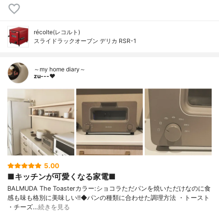
récolte(レコルト)
スライドラックオーブン デリカ RSR-1
～my home diary～
zu---❤︎
5.00
■キッチンが可愛くなる家電■
BALMUDA The Toasterカラー:ショコラただパンを焼いただけなのに食
感も味も格別に美味しい‼︎◆パンの種類に合わせた調理方法 ・トースト
・チーズ…
続きを見る