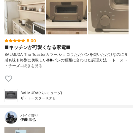
5.00
■キッチンが可愛くなる家電■
BALMUDA The Toasterカラー:ショコラただパンを焼いただけなのに食
感も味も格別に美味しい‼︎◆パンの種類に合わせた調理方法 ・トースト
・チーズ…
続きを見る
BALMUDA(バルミューダ)
ザ・トースター K01E
バイク乗り
伊藤 欣也