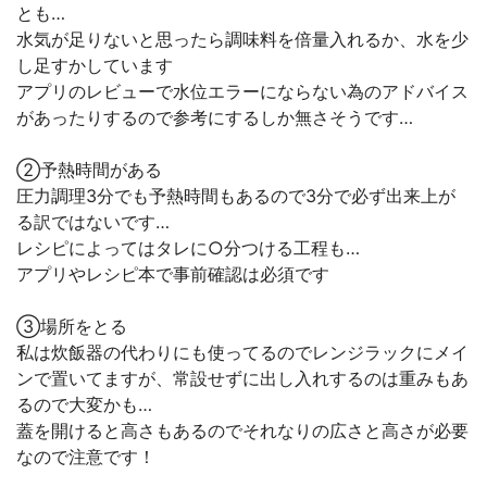
とも…
水気が足りないと思ったら調味料を倍量入れるか、水を少
し足すかしています
アプリのレビューで水位エラーにならない為のアドバイス
があったりするので参考にするしか無さそうです…
②予熱時間がある
圧力調理3分でも予熱時間もあるので3分で必ず出来上が
る訳ではないです…
レシピによってはタレに○分つける工程も…
アプリやレシピ本で事前確認は必須です
③場所をとる
私は炊飯器の代わりにも使ってるのでレンジラックにメイ
ンで置いてますが、常設せずに出し入れするのは重みもあ
るので大変かも…
蓋を開けると高さもあるのでそれなりの広さと高さが必要
なので注意です！