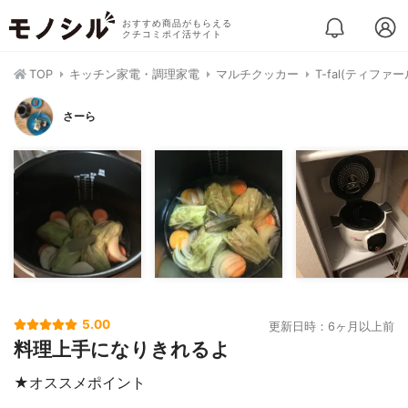
おすすめ商品がもらえる
クチコミポイ活サイト
TOP
キッチン家電・調理家電
マルチクッカー
T-fal(ティファ
さーら
5.00
更新日時：6ヶ月以上前
料理上手になりきれるよ
★オススメポイント