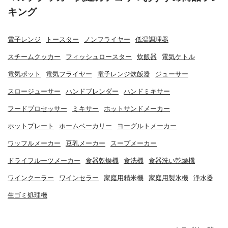
キング
電子レンジ
トースター
ノンフライヤー
低温調理器
スチームクッカー
フィッシュロースター
炊飯器
電気ケトル
電気ポット
電気フライヤー
電子レンジ炊飯器
ジューサー
スロージューサー
ハンドブレンダー
ハンドミキサー
フードプロセッサー
ミキサー
ホットサンドメーカー
ホットプレート
ホームベーカリー
ヨーグルトメーカー
ワッフルメーカー
豆乳メーカー
スープメーカー
ドライフルーツメーカー
食器乾燥機
食洗機
食器洗い乾燥機
ワインクーラー
ワインセラー
家庭用精米機
家庭用製氷機
浄水器
生ゴミ処理機