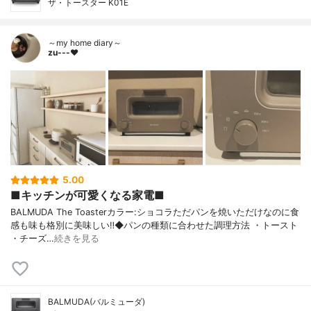
ザ・トースター K01E
～my home diary～
zu---❤︎
5.00
■キッチンが可愛くなる家電■
BALMUDA The Toasterカラー:ショコラただパンを焼いただけなのに食
感も味も格別に美味しい‼︎◆パンの種類に合わせた調理方法 ・トースト
・チーズ…
続きを見る
BALMUDA(バルミューダ)