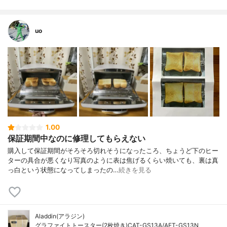
uo
1.00
保証期間中なのに修理してもらえない
購入して保証期間がそろそろ切れそうになったころ、ちょうど下のヒー
ターの具合が悪くなり写真のように表は焦げるくらい焼いても、裏は真
っ白という状態になってしまったの…
続きを見る
Aladdin(アラジン)
グラファイトトースター(2枚焼き)CAT-GS13A/AET-GS13N