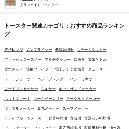
グラファイトトースター
トースター関連カテゴリ：おすすめ商品ランキン
グ
電子レンジ
ノンフライヤー
低温調理器
スチームクッカー
フィッシュロースター
マルチクッカー
炊飯器
電気ケトル
電気ポット
電気フライヤー
電子レンジ炊飯器
ジューサー
スロージューサー
ハンドブレンダー
ハンドミキサー
フードプロセッサー
ミキサー
ホットサンドメーカー
ホットプレート
ホームベーカリー
ヨーグルトメーカー
ワッフルメーカー
豆乳メーカー
スープメーカー
ドライフルーツメーカー
食器乾燥機
食洗機
食器洗い乾燥機
ワインクーラー
ワインセラー
家庭用精米機
家庭用製氷機
浄水器