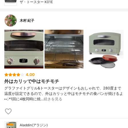
ザ・トースター K01E
木村 紀子
4.00
外はカリッで中はモチモチ
グラファイトグリル&トースターはデザインもおしゃれで、280度まで
温度が設定できるので、外はカリッと中はモチモチの食パンが焼けるよ
⑅︎◡̈︎*1回に4枚同時に焼…
続きを見る
Aladdin(アラジン)