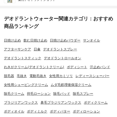
デオドラントウォーター関連カテゴリ：おすすめ
商品ランキング
日焼け止め
飲む日焼け止め
日焼け止めパウダー
サンオイル
アフターサンケア
日傘
デオドラントスプレー
デオドラントスティック
デオドラントロールオン
わきがクリーム(デオドラントクリーム)
ボディシート
汗止めバンド
脱毛器
毛抜き
電動毛抜き
女性用カミソリ
レディースシェーバー
女性用シェービングクリーム
ムダ毛処理後保湿クリーム
除毛クリーム
抑毛ローション
除毛パッド
除毛スプレー
ブラジリアンワックス
鼻毛ブラジリアンワックス
ボディクリーム
ボディオイル
ボディミルク
ボディバター
ボディローション