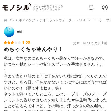
おすすめ商品がもらえる
クチコミポイ活サイト
TOP
ボディケア
デオドラントウォーター
SEA BREEZE(シ
chii
3.00
更新日時：6ヶ月以上前
めちゃくちゃ冷んやり！
私は、女性なのにめちゃくちゃ暑がりで汗っかきなので、
いつも汗拭きシートや制汗スプレーが手放せません（ ; ;
）
今まで当たり前のように汗をかいた後に対処していたんで
すけど、ある日、汗をかかないようにするにはどうすれば
いいのか！（夢ですよねぇ、笑）
ネットで調べていたところ、このシーブリーズのフローズ
ンミントの香りが出たのを知りました☆学生時代に使った
ことがあるんですけど、その時は、汗っかきの私の勝ち、