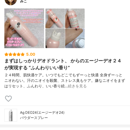
みこ
5.00
まずはしっかりデオドラント、 からのエージーデオ２４
が実現する “ふんわりいい香り”
２４時間、肌快適ケア。いつでもどこでもずーっと快適 全身ずーっと
ニオわない。汗のニオイを殺菌、ストレス臭もケア。嫌なニオイをまず
はリセット、ふんわり、いい香り続…
続きを見る
Ag DEO24(エージーデオ24)
パウダースプレー