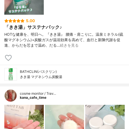
5.00
「きき湯」サステナパック♪
HOTな健康を、明日へ。『きき湯』 腰痛・肩こりに。温泉ミネラル(硫
酸マグネシウム)+炭酸ガスが温浴効果を高めて、血行と新陳代謝を促
進、からだを芯まで温め、だる…
続きを見る
BATHCLIN(バスクリン)
きき湯 マグネシウム炭酸湯
cosme monitor / Trav…
kana_cafe_time