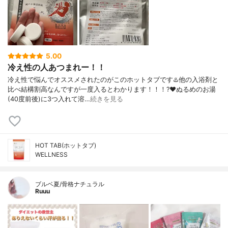
5.00
冷え性の人あつまれー！！
冷え性で悩んでオススメされたのがこのホットタブです♨️他の入浴剤と
比べ結構割高なんですが一度入るとわかります！！！?❤️ぬるめのお湯
(40度前後)に3つ入れて溶…
続きを見る
HOT TAB(ホットタブ)
WELLNESS
ブルベ夏/骨格ナチュラル
Ruuu