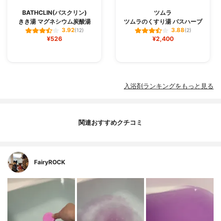
BATHCLIN(バスクリン)
ツムラ
きき湯 マグネシウム炭酸湯
ツムラのくすり湯 バスハーブ
3.92
3.88
(12)
(2)
¥526
¥2,400
入浴剤ランキングをもっと見る
関連おすすめクチコミ
FairyROCK