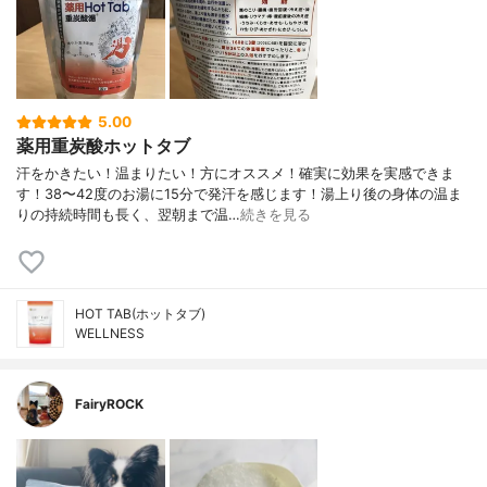
5.00
薬用重炭酸ホットタブ
汗をかきたい！温まりたい！方にオススメ！確実に効果を実感できま
す！38〜42度のお湯に15分で発汗を感じます！湯上り後の身体の温ま
りの持続時間も長く、翌朝まで温…
続きを見る
HOT TAB(ホットタブ)
WELLNESS
FairyROCK