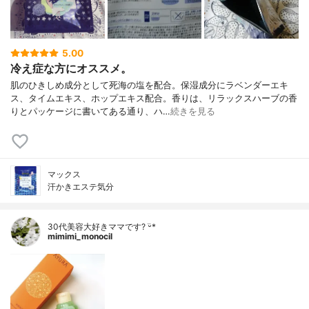
5.00
冷え症な方にオススメ。
肌のひきしめ成分として死海の塩を配合。保湿成分にラベンダーエキ
ス、タイムエキス、ホップエキス配合。香りは、リラックスハーブの香
りとパッケージに書いてある通り、ハ…
続きを見る
マックス
汗かきエステ気分
30代美容大好きママです? ᵕ̈*
mimimi_monocil