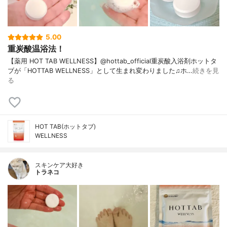
5.00
重炭酸温浴法！
【薬用 HOT TAB WELLNESS】@hottab_official重炭酸入浴剤ホットタ
ブが「HOTTAB WELLNESS」として生まれ変わりました♫ホ…
続きを見
る
HOT TAB(ホットタブ)
WELLNESS
スキンケア大好き
トラネコ