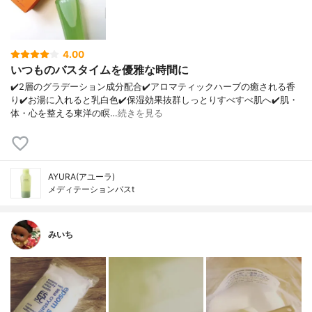
4.00
いつものバスタイムを優雅な時間に
✔️2層のグラデーション成分配合✔️アロマティックハーブの癒される香
り✔️お湯に入れると乳白色✔️保湿効果抜群しっとりすべすべ肌へ✔️肌・
体・心を整える東洋の瞑…
続きを見る
AYURA(アユーラ)
メディテーションバスt
みいち