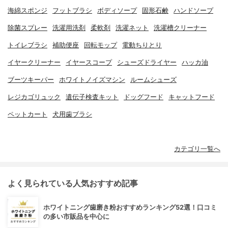
海綿スポンジ
フットブラシ
ボディソープ
固形石鹸
ハンドソープ
除菌スプレー
洗濯用洗剤
柔軟剤
洗濯ネット
洗濯槽クリーナー
トイレブラシ
補助便座
回転モップ
電動ちりとり
イヤークリーナー
イヤースコープ
シューズドライヤー
ハッカ油
ブーツキーパー
ホワイトノイズマシン
ルームシューズ
レジカゴリュック
遺伝子検査キット
ドッグフード
キャットフード
ペットカート
犬用歯ブラシ
カテゴリ一覧へ
よく見られている人気おすすめ記事
ホワイトニング歯磨き粉おすすめランキング52選！口コミ
の多い市販品を中心に