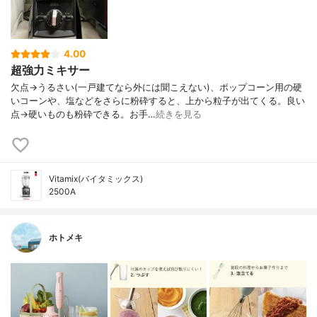
4.00
超強力ミキサー
欠点→うるさい(一戸建てなら外には聞こえない)、ポップコーン用の硬
いコーンや、塩などをさらに粉砕すると、上から粒子が出てくる。良い
点→硬いものも粉砕できる。お手…
続きを見る
Vitamix(バイタミックス)
2500A
ホトメキ