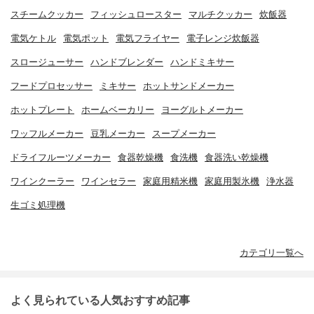
スチームクッカー
フィッシュロースター
マルチクッカー
炊飯器
電気ケトル
電気ポット
電気フライヤー
電子レンジ炊飯器
スロージューサー
ハンドブレンダー
ハンドミキサー
フードプロセッサー
ミキサー
ホットサンドメーカー
ホットプレート
ホームベーカリー
ヨーグルトメーカー
ワッフルメーカー
豆乳メーカー
スープメーカー
ドライフルーツメーカー
食器乾燥機
食洗機
食器洗い乾燥機
ワインクーラー
ワインセラー
家庭用精米機
家庭用製氷機
浄水器
生ゴミ処理機
カテゴリ一覧へ
よく見られている人気おすすめ記事