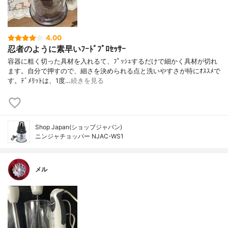
4.00
忍者のように素早いﾌｰﾄﾞﾌﾟﾛｾｯｻｰ
容器に粗く切った具材を入れるて、ﾌﾟｯｼｭするだけで細かく具材が切れ
ます。自分で押すので、細さを決められる点と洗いやすさが特にｵｽｽﾒで
す。ﾃﾞﾒﾘｯﾄは、1度…
続きを見る
Shop Japan(ショップジャパン)
ニンジャチョッパー NJAC-WS1
メル