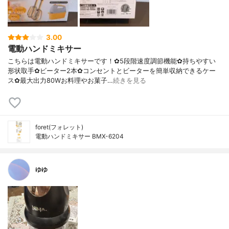
3.00
電動ハンドミキサー
こちらは電動ハンドミキサーです！✿5段階速度調節機能✿持ちやすい
形状取手✿ビーター2本✿コンセントとビーターを簡単収納できるケー
ス✿最大出力80Wお料理やお菓子…
続きを見る
foret(フォレット)
電動ハンドミキサー BMX-6204
ゆゆ