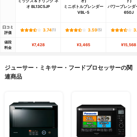
ミックス＆ドリンク ネ
オ)
ト)
オ BL13C5JP
ミニボトルブレンダー
パワーブレンダー 
VBL-5
650J
口コミ
3.74
(1)
3.59
(5)
3
評価
値段
¥7,428
¥3,465
¥15,568
料金
ジューサー・ミキサー・フードプロセッサーの関
連商品