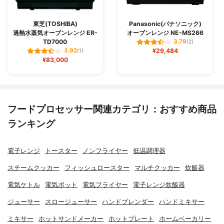
東芝(TOSHIBA)
Panasonic(パナソニック)
過熱水蒸気オーブンレンジ ER-
オーブンレンジ NE-MS266
TD7000
3.79
(2)
¥29,484
3.92
(1)
¥83,000
フードプロセッサー関連カテゴリ：おすすめ商品
ランキング
電子レンジ
トースター
ノンフライヤー
低温調理器
スチームクッカー
フィッシュロースター
マルチクッカー
炊飯器
電気ケトル
電気ポット
電気フライヤー
電子レンジ炊飯器
ジューサー
スロージューサー
ハンドブレンダー
ハンドミキサー
ミキサー
ホットサンドメーカー
ホットプレート
ホームベーカリー