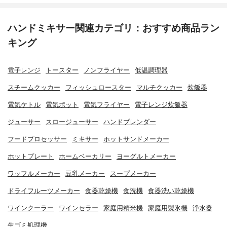
ハンドミキサー関連カテゴリ：おすすめ商品ラン
キング
電子レンジ
トースター
ノンフライヤー
低温調理器
スチームクッカー
フィッシュロースター
マルチクッカー
炊飯器
電気ケトル
電気ポット
電気フライヤー
電子レンジ炊飯器
ジューサー
スロージューサー
ハンドブレンダー
フードプロセッサー
ミキサー
ホットサンドメーカー
ホットプレート
ホームベーカリー
ヨーグルトメーカー
ワッフルメーカー
豆乳メーカー
スープメーカー
ドライフルーツメーカー
食器乾燥機
食洗機
食器洗い乾燥機
ワインクーラー
ワインセラー
家庭用精米機
家庭用製氷機
浄水器
生ゴミ処理機