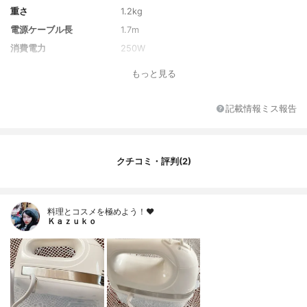
重さ
1.2kg
電源ケーブル長
1.7m
消費電力
250W
定格時間
3分
もっと見る
速度調整機能の段階数
5段階
カラー
ホワイト
記載情報ミス報告
クチコミ・評判(2)
料理とコスメを極めよう！♥
Ｋａｚｕｋｏ