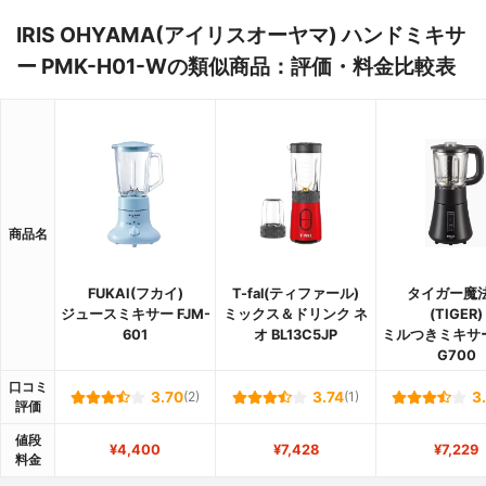
IRIS OHYAMA(アイリスオーヤマ) ハンドミキサ
ー PMK-H01-Wの類似商品：評価・料金比較表
商品名
FUKAI(フカイ)
T-fal(ティファール)
タイガー魔
ジュースミキサー FJM-
ミックス＆ドリンク ネ
(TIGER)
601
オ BL13C5JP
ミルつきミキサー 
G700
口コミ
3.70
(2)
3.74
(1)
3
評価
値段
¥4,400
¥7,428
¥7,229
料金