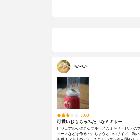
電源コードの長さ
約100c
定格時間
ブレンダ
休止時間
不明
製造国
日本
ちかちか
3.00
可愛いおもちゃみたいなミキサー
ビジュアルな抜群なブルーノのミキサー1人分の
ュースなどを作るのにちょうどいいサイズ。洗い
もポイント高めです。ただしっかり蓋を閉めてス