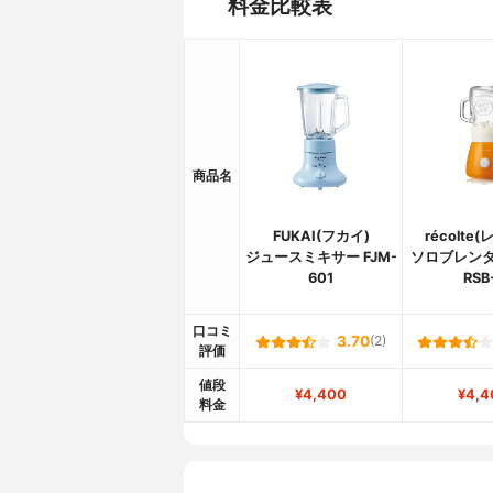
料金比較表
商品名
FUKAI(フカイ)
récolte
ジュースミキサー FJM-
ソロブレンダ
601
RSB
口コミ
3.70
(2)
評価
値段
¥4,400
¥4,4
料金