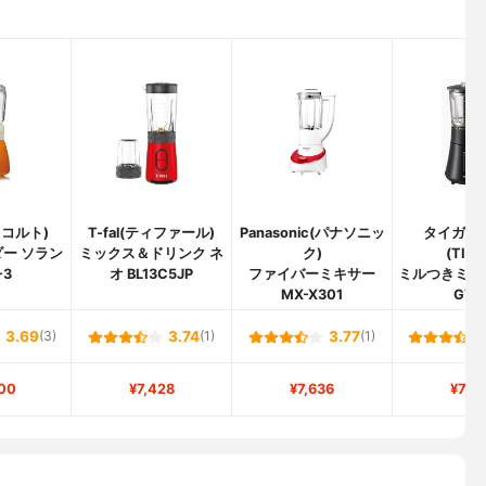
(レコルト)
T-fal(ティファール)
Panasonic(パナソニッ
タイガー
ー ソラン
ミックス＆ドリンク ネ
ク)
(TIGE
-3
オ BL13C5JP
ファイバーミキサー
ミルつきミキサ
MX-X301
G70
3.69
(3)
3.74
(1)
3.77
(1)
00
¥7,428
¥7,636
¥7,2