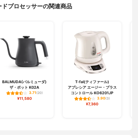
ードプロセッサーの関連商品
BALMUDA(バルミューダ)
T-fal(ティファール)
ザ・ポット K02A
アプレシア エージー・プラス
コントロール KO6201JP
3.71
(20)
¥11,580
3.90
(3)
¥7,360