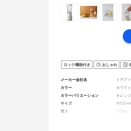
ロック機能付き
おしゃれ
メーカー会社名
イデア
カラー
ホワイ
カラーバリエーション
オレン
サイズ
W125×H
重さ
1,120g
ジャーの容量
600ml
ジャーの容量のバリエーション
なし