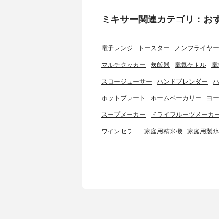
ミキサー関連カテゴリ：お
電子レンジ
トースター
ノンフライヤー
マルチクッカー
炊飯器
電気ケトル
電
スロージューサー
ハンドブレンダー
ハ
ホットプレート
ホームベーカリー
ヨー
スープメーカー
ドライフルーツメーカ
ワインセラー
家庭用精米機
家庭用製氷