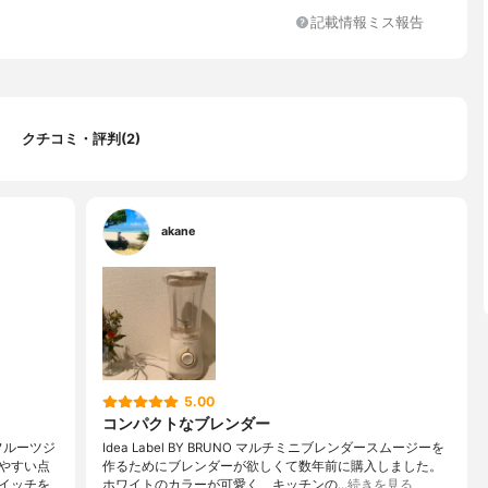
m
記載情報ミス報告
―使用時 1分
クチコミ・評判(2)
akane
5.00
コンパクトなブレンダー
フルーツジ
Idea Label BY BRUNO マルチミニブレンダースムージーを
やすい点
作るためにブレンダーが欲しくて数年前に購入しました。
イッチを
ホワイトのカラーが可愛く、キッチンの…
続きを見る