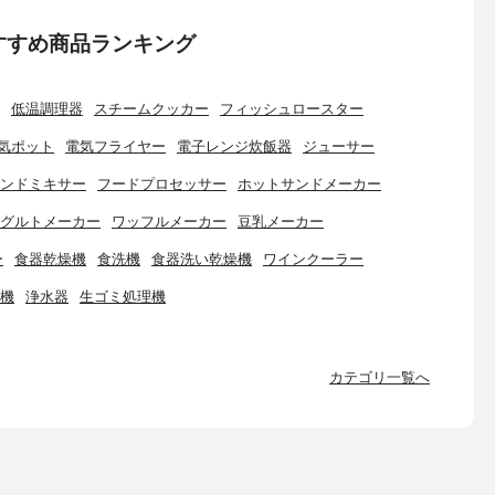
すすめ商品ランキング
低温調理器
スチームクッカー
フィッシュロースター
気ポット
電気フライヤー
電子レンジ炊飯器
ジューサー
ンドミキサー
フードプロセッサー
ホットサンドメーカー
グルトメーカー
ワッフルメーカー
豆乳メーカー
ー
食器乾燥機
食洗機
食器洗い乾燥機
ワインクーラー
機
浄水器
生ゴミ処理機
カテゴリ一覧へ