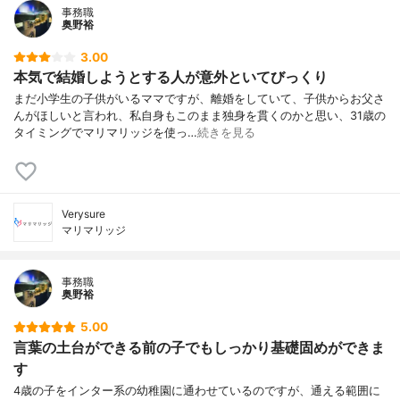
事務職
奥野裕
3.00
本気で結婚しようとする人が意外といてびっくり
まだ小学生の子供がいるママですが、離婚をしていて、子供からお父さ
んがほしいと言われ、私自身もこのまま独身を貫くのかと思い、31歳の
タイミングでマリマリッジを使っ…
続きを見る
Verysure
マリマリッジ
事務職
奥野裕
5.00
言葉の土台ができる前の子でもしっかり基礎固めができま
す
4歳の子をインター系の幼稚園に通わせているのですが、通える範囲に