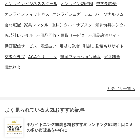
オンラインビジネススクール
オンライン幼稚園
中学受験塾
オンラインフィットネス
オンラインヨガ
ジム
パーソナルジム
食材宅配
家具レンタル
服レンタル・サブスク
知育玩具レンタル
腕時計レンタル
不用品回収・買取サービス
不用品譲渡サイト
動画配信サービス
電話占い
引越し業者
引越し見積もりサイト
交際クラブ
AGAクリニック
韓国ファッション通販
ガス料金
電気料金
カテゴリ一覧へ
よく見られている人気おすすめ記事
ホワイトニング歯磨き粉おすすめランキング52選！口コミ
の多い市販品を中心に