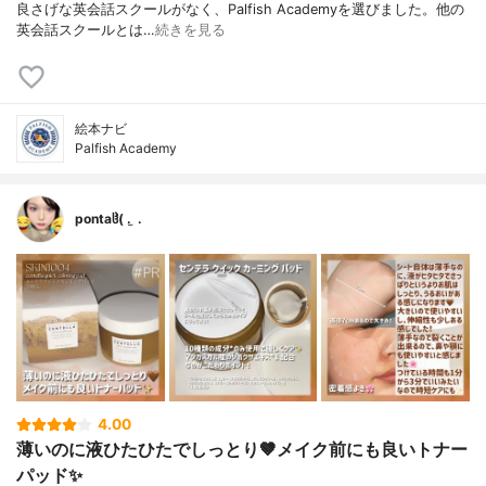
良さげな英会話スクールがなく、Palfish Academyを選びました。他の
英会話スクールとは…
続きを見る
絵本ナビ
Palfish Academy
pontaჱ̒( . ̫ .
4.00
薄いのに液ひたひたでしっとり🤎メイク前にも良いトナー
パッド✨️