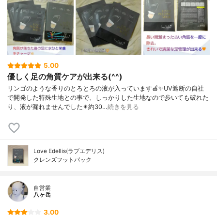
5.00
優しく足の角質ケアが出来る(^^)
リンゴのような香りのとろとろの液が入っています🍎✨UV遮断の自社
で開発した特殊生地との事で、しっかりした生地なので歩いても破れた
り、液が漏れませんでした✴約30…
続きを見る
Love Edellis(ラブエデリス)
クレンズフットパック
自営業
八ヶ岳
3.00