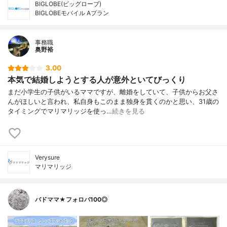
BIGLOBE(ビッグローブ)
BIGLOBEモバイル Aプラン
事務職
奥野裕
3.00
本気で結婚しようとする人が意外といてびっくり
まだ小学生の子供がいるママですが、離婚をしていて、子供からお父さ
んがほしいと言われ、私自身もこのまま独身を貫くのかと思い、31歳の
タイミングでマリマリッジを使っ…
続きを見る
Verysure
マリマリッジ
バドママ★フォロバ100◎