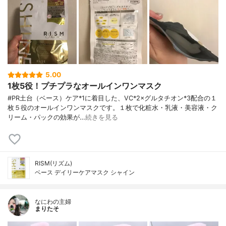
5.00
1枚5役！プチプラなオールインワンマスク
#PR土台（ベース）ケア*1に着目した、VC*2×グルタチオン*3配合の１
枚５役のオールインワンマスクです。１枚で化粧水・乳液・美容液・ク
リーム・パックの効果が…
続きを見る
RISM(リズム)
ベース デイリーケアマスク シャイン
なにわの主婦
まりたそ