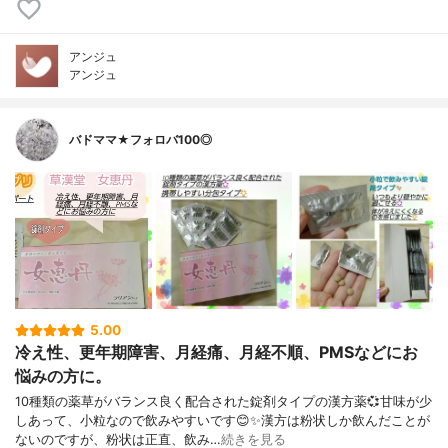
アンジュ
アンジュ
バドママ★フォロバ100◎
5.00
冷え性、更年期障害、月経痛、月経不順、PMSなどにお
悩みの方に。
10種類の薬草がバランス良く配合された錠剤タイプの漢方薬💞甘味が少
しあって、小粒なので飲みやすいです😊✨漢方は粉状しか飲んだことが
ないのですが、粉状は正直、飲み…
続きを見る