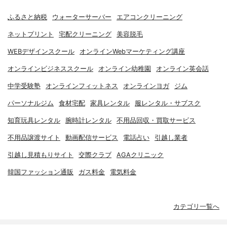
ふるさと納税
ウォーターサーバー
エアコンクリーニング
ネットプリント
宅配クリーニング
美容脱毛
WEBデザインスクール
オンラインWebマーケティング講座
オンラインビジネススクール
オンライン幼稚園
オンライン英会話
中学受験塾
オンラインフィットネス
オンラインヨガ
ジム
パーソナルジム
食材宅配
家具レンタル
服レンタル・サブスク
知育玩具レンタル
腕時計レンタル
不用品回収・買取サービス
不用品譲渡サイト
動画配信サービス
電話占い
引越し業者
引越し見積もりサイト
交際クラブ
AGAクリニック
韓国ファッション通販
ガス料金
電気料金
カテゴリ一覧へ