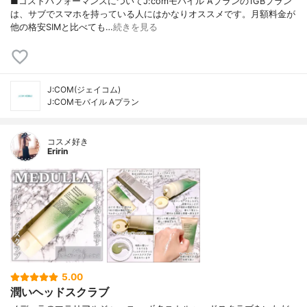
■コストパフォーマンスについてJ:comモバイル Aプランの1GBプラン
は、サブでスマホを持っている人にはかなりオススメです。月額料金が
他の格安SIMと比べても…
続きを見る
J:COM(ジェイコム)
J:COMモバイル Aプラン
コスメ好き
Eririn
5.00
潤いヘッドスクラブ