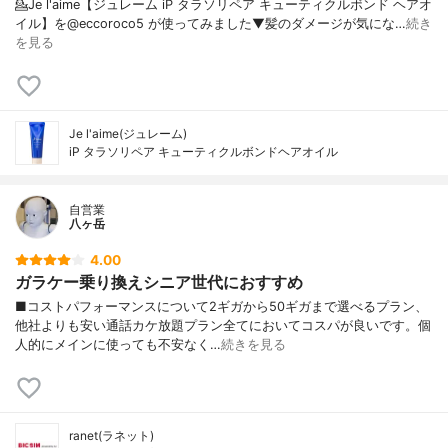
💁Je l'aime【ジュレーム iP タラソリペア キューティクルボンド ヘアオ
イル】を@eccoroco5 が使ってみました⁡⁡⁡⁡▼⁡髪のダメージが気にな…
続き
を見る
Je l'aime(ジュレーム)
iP タラソリペア キューティクルボンドヘアオイル
自営業
八ヶ岳
4.00
ガラケー乗り換えシニア世代におすすめ
■コストパフォーマンスについて2ギガから50ギガまで選べるプラン、
他社よりも安い通話カケ放題プラン全てにおいてコスパが良いです。個
人的にメインに使っても不安なく…
続きを見る
ranet(ラネット)