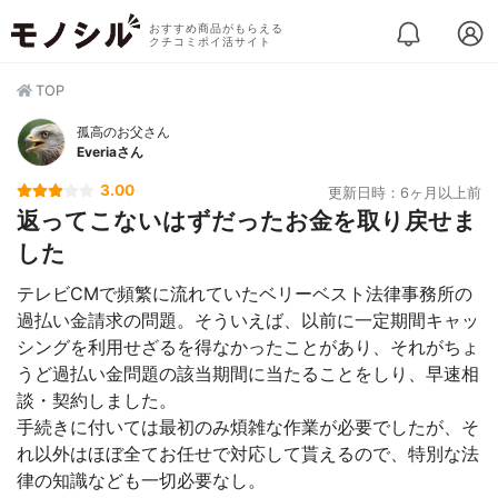
おすすめ商品がもらえる
クチコミポイ活サイト
TOP
孤高のお父さん
Everiaさん
3.00
更新日時：6ヶ月以上前
返ってこないはずだったお金を取り戻せま
した
テレビCMで頻繁に流れていたベリーベスト法律事務所の
過払い金請求の問題。そういえば、以前に一定期間キャッ
シングを利用せざるを得なかったことがあり、それがちょ
うど過払い金問題の該当期間に当たることをしり、早速相
談・契約しました。
手続きに付いては最初のみ煩雑な作業が必要でしたが、そ
れ以外はほぼ全てお任せで対応して貰えるので、特別な法
律の知識なども一切必要なし。