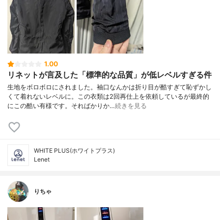
1.00
リネットが言及した「標準的な品質」が低レベルすぎる件
生地をボロボロにされました。袖口なんかは折り目が酷すぎて恥ずかし
くて着れないレベルに。この衣類は2回再仕上を依頼しているが最終的
にこの酷い有様です。そればかりか…
続きを見る
WHITE PLUS(ホワイトプラス)
Lenet
りちゃ