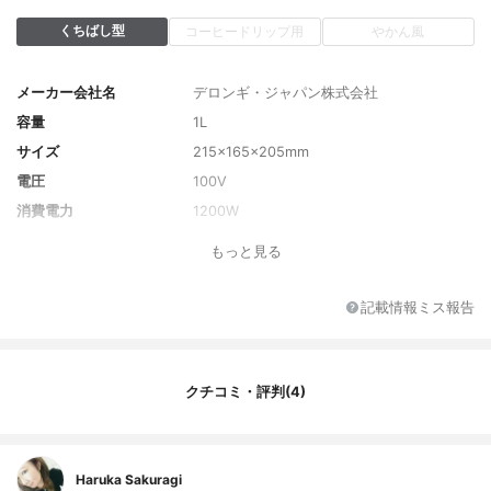
くちばし型
コーヒードリップ用
やかん風
メーカー会社名
デロンギ・ジャパン株式会社
容量
1L
サイズ
215×165×205mm
電圧
100V
消費電力
1200W
電源コードの長さ
1.3m
もっと見る
カラー
レッド
カラーバリエーション
ブラック、ホワイト
記載情報ミス報告
付属品について
説明書
クチコミ・評判(4)
Haruka Sakuragi