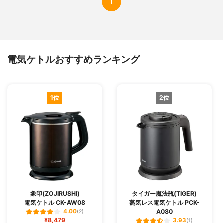
1
電気ケトルおすすめランキング
1位
2位
象印(ZOJIRUSHI)
タイガー魔法瓶(TIGER)
電気ケトル CK-AW08
蒸気レス電気ケトル PCK-
A080
4.00
(2)
¥8,479
3.93
(1)