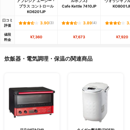
アプレシア エージー・
ルホブス)
ウォッシャブル 
プラス コントロール
Cafe Kettle 7410JP
KO8001J
KO6201JP
口コミ
3.90
(3)
3.89
(4)
3
評価
値段
¥7,360
¥7,673
¥7,920
料金
炊飯器・電気調理・保温の関連商品
日立(HITACHI)
タイガー魔法瓶(TIGER)