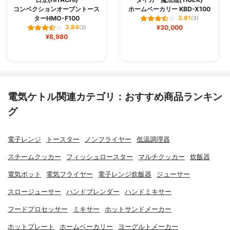
コンベクションオーブントース
ホームベーカリー KBD-X100
ターHMO-F100
3.81
(3)
¥30,000
3.84
(2)
¥8,980
電気ケトル関連カテゴリ：おすすめ商品ランキン
グ
電子レンジ
トースター
ノンフライヤー
低温調理器
スチームクッカー
フィッシュロースター
マルチクッカー
炊飯器
電気ポット
電気フライヤー
電子レンジ炊飯器
ジューサー
スロージューサー
ハンドブレンダー
ハンドミキサー
フードプロセッサー
ミキサー
ホットサンドメーカー
ホットプレート
ホームベーカリー
ヨーグルトメーカー