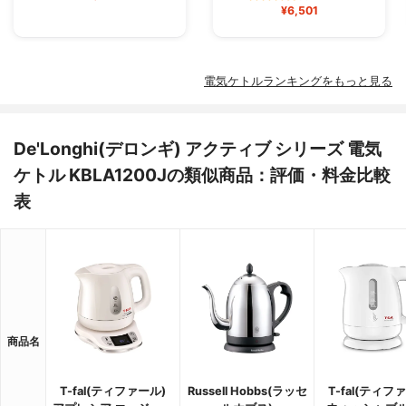
¥6,501
電気ケトルランキングをもっと見る
De'Longhi(デロンギ) アクティブ シリーズ 電気
ケトル KBLA1200Jの類似商品：評価・料金比較
表
商品名
T-fal(ティファール)
Russell Hobbs(ラッセ
T-fal(ティフ