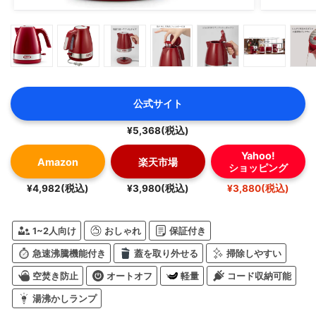
公式サイト
¥5,368(税込)
Yahoo!
Amazon
楽天市場
ショッピング
¥4,982(税込)
¥3,980(税込)
¥3,880(税込)
1~2人向け
おしゃれ
保証付き
急速沸騰機能付き
蓋を取り外せる
掃除しやすい
空焚き防止
オートオフ
軽量
コード収納可能
湯沸かしランプ