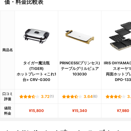
価・料金比較表
商品名
タイガー魔法瓶
PRINCESS(プリンセス)
IRIS OHYAM
(TIGER)
テーブルグリルピュア
スオーヤマ
ホットプレート <これ1
103030
両面ホットプ
台> CRV-G300
DPO-133
口コミ
3.72
(1)
3.64
(6)
3
評価
値段
¥15,800
¥15,340
¥7,980
料金