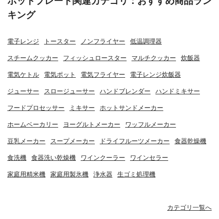
ホットプレート関連カテゴリ：おすすめ商品ラン
キング
電子レンジ
トースター
ノンフライヤー
低温調理器
スチームクッカー
フィッシュロースター
マルチクッカー
炊飯器
電気ケトル
電気ポット
電気フライヤー
電子レンジ炊飯器
ジューサー
スロージューサー
ハンドブレンダー
ハンドミキサー
フードプロセッサー
ミキサー
ホットサンドメーカー
ホームベーカリー
ヨーグルトメーカー
ワッフルメーカー
豆乳メーカー
スープメーカー
ドライフルーツメーカー
食器乾燥機
食洗機
食器洗い乾燥機
ワインクーラー
ワインセラー
家庭用精米機
家庭用製氷機
浄水器
生ゴミ処理機
カテゴリ一覧へ