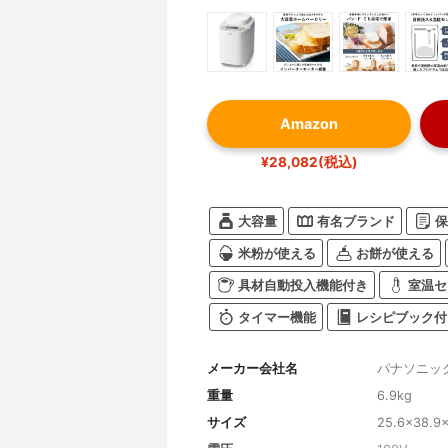
Amazon
¥28,082(税込)
大容量
有名ブランド
保
米粉が使える
お餅が使える
具材自動投入機能付き
室温セ
タイマー機能
レシピブック付
メーカー会社名
パナソニッ
重量
6.9kg
サイズ
25.6×38.9