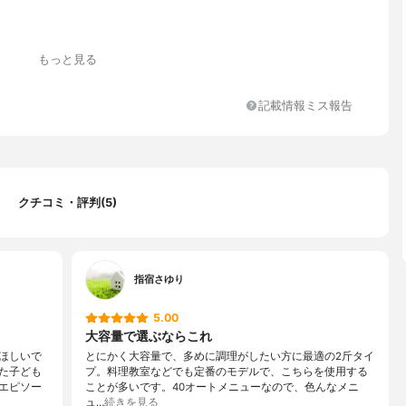
もっと見る
種容器、計量スプーン、メニューラベル、取扱説明書
記載情報ミス報告
クチコミ・評判(5)
指宿さゆり
5.00
大容量で選ぶならこれ
ほしいで
とにかく大容量で、多めに調理がしたい方に最適の2斤タイ
た子ども
プ。料理教室などでも定番のモデルで、こちらを使用する
エピソー
ことが多いです。40オートメニューなので、色んなメニ
ュ…
続きを見る