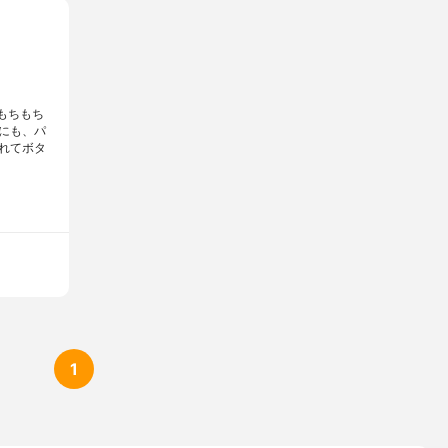
もちもち
にも、パ
れてボタ
1