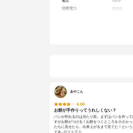
電圧
100V
消費電力
760W
カラー
ホワイト
カラーバリエーション
−
付属品
ミトン、生
あやこん
4.00
お餅が手作りってうれしくない？
パンが作れるのは当たり前。まずはパンを作って
すがお餅がつける！お餅をつくところを小さかっ
たちに見せたら、出来上がるまで見てた！という
ドあ…
続きを見る