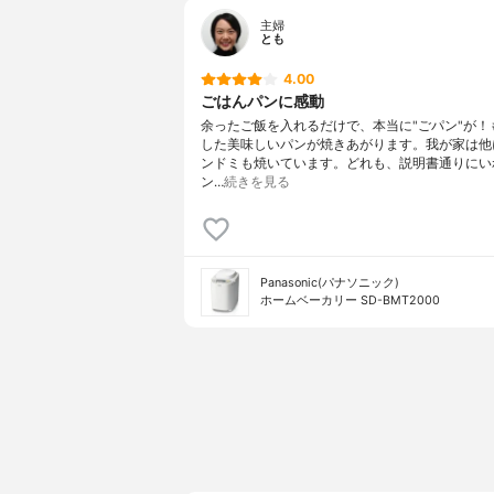
主婦
とも
4.00
ごはんパンに感動
余ったご飯を入れるだけで、本当に"ごパン"が！
した美味しいパンが焼きあがります。我が家は他
ンドミも焼いています。どれも、説明書通りにい
ン…
続きを見る
Panasonic(パナソニック)
ホームベーカリー SD-BMT2000