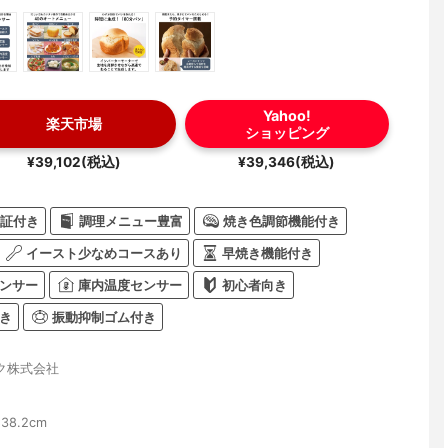
Yahoo!
楽天市場
ショッピング
¥39,102(税込)
¥39,346(税込)
証付き
調理メニュー豊富
焼き色調節機能付き
イースト少なめコースあり
早焼き機能付き
ンサー
庫内温度センサー
初心者向き
き
振動抑制ゴム付き
ク株式会社
×38.2cm