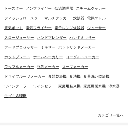
トースター
ノンフライヤー
低温調理器
スチームクッカー
フィッシュロースター
マルチクッカー
炊飯器
電気ケトル
電気ポット
電気フライヤー
電子レンジ炊飯器
ジューサー
スロージューサー
ハンドブレンダー
ハンドミキサー
フードプロセッサー
ミキサー
ホットサンドメーカー
ホットプレート
ホームベーカリー
ヨーグルトメーカー
ワッフルメーカー
豆乳メーカー
スープメーカー
ドライフルーツメーカー
食器乾燥機
食洗機
食器洗い乾燥機
ワインクーラー
ワインセラー
家庭用精米機
家庭用製氷機
浄水器
生ゴミ処理機
カテゴリ一覧へ