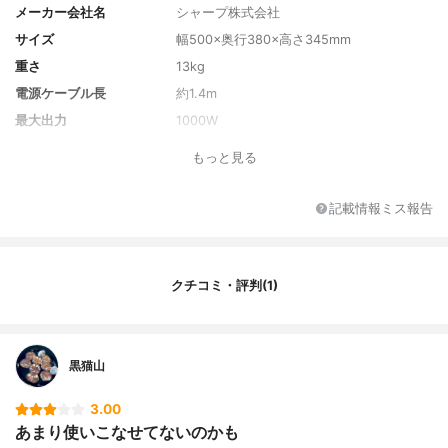
メーカー会社名
シャープ株式会社
サイズ
幅500×奥行380×高さ345mm
重さ
13kg
電源ケーブル長
約1.4m
最大出力
1000W
出力切り替え
600W、500W、200W
もっと見る
電源のヘルツ数について
全国対応(共用・ヘルツフリー)
カラー
ホワイト
記載情報ミス報告
付属品
角皿1枚、スチームカップ、クックブック
（取り扱い説明編/料理編）
クチコミ・評判(1)
黒猫山
3.00
あまり使いこなせてないのかも