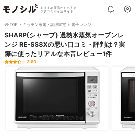
おすすめ商品がもらえる
クチコミポイ活サイト
TOP
キッチン家電・調理家電
電子レンジ
SHARP(シャープ) 過熱水蒸気オーブンレ
ンジ RE-SS8Xの悪い口コミ・評判は？実
際に使ったリアルな本音レビュー1件
3.80