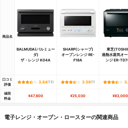
商品名
BALMUDA(バルミュー
SHARP(シャープ)
東芝(TOSHI
ダ)
オーブンレンジ RE-
過熱水蒸気オー
ザ・レンジ K04A
F18A
ンジ ER-TD7
口コミ
3.84
(13)
3.58
(1)
3
評価
値段
¥47,800
¥25,030
¥83,000
料金
電子レンジ・オーブン・ロースターの関連商品