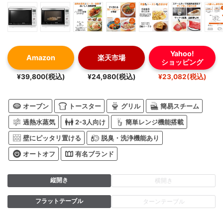
Yahoo!
Amazon
楽天市場
ショッピング
¥39,800(税込)
¥24,980(税込)
¥23,082(税込)
オーブン
トースター
グリル
簡易スチーム
過熱水蒸気
2-3人向け
簡単レンジ機能搭載
壁にピッタリ置ける
脱臭・洗浄機能あり
オートオフ
有名ブランド
縦開き
横開き
フラットテーブル
ターンテーブル