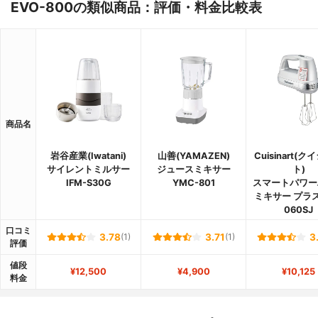
EVO-800の類似商品：評価・料金比較表
商品名
岩谷産業(Iwatani)
山善(YAMAZEN)
Cuisinart(
サイレントミルサー
ジュースミキサー
ト)
IFM-S30G
YMC-801
スマートパワー
ミキサー プラス
060SJ
口コミ
3.78
(1)
3.71
(1)
3
評価
値段
¥12,500
¥4,900
¥10,125
料金