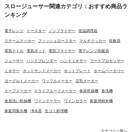
スロージューサー関連カテゴリ：おすすめ商品ラ
ンキング
電子レンジ
トースター
ノンフライヤー
低温調理器
スチームクッカー
フィッシュロースター
マルチクッカー
炊飯器
電気ケトル
電気ポット
電気フライヤー
電子レンジ炊飯器
ジューサー
ハンドブレンダー
ハンドミキサー
フードプロセッサー
ミキサー
ホットサンドメーカー
ホットプレート
ホームベーカリー
ヨーグルトメーカー
ワッフルメーカー
豆乳メーカー
スープメーカー
ドライフルーツメーカー
食器乾燥機
食洗機
食器洗い乾燥機
ワインクーラー
ワインセラー
家庭用精米機
家庭用製氷機
浄水器
生ゴミ処理機
カテゴリ一覧へ