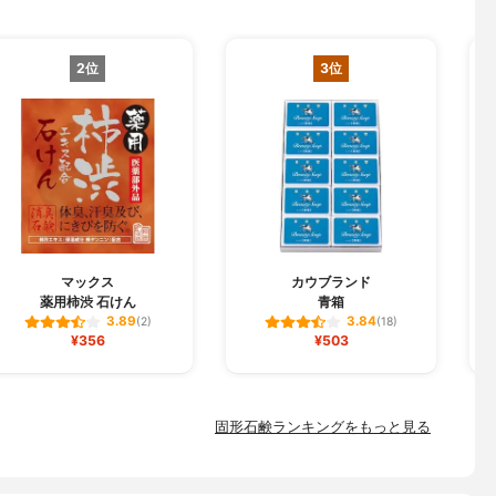
2位
3位
マックス
カウブランド
薬用柿渋 石けん
青箱
3.89
3.84
(2)
(18)
¥356
¥503
固形石鹸ランキングをもっと見る