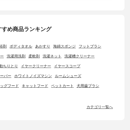
すすめ商品ランキング
浴剤
ボディタオル
あかすり
海綿スポンジ
フットブラシ
ー
洗濯用洗剤
柔軟剤
洗濯ネット
洗濯槽クリーナー
動ちりとり
イヤークリーナー
イヤースコープ
ーパー
ホワイトノイズマシン
ルームシューズ
ッグフード
キャットフード
ペットカート
犬用歯ブラシ
カテゴリ一覧へ