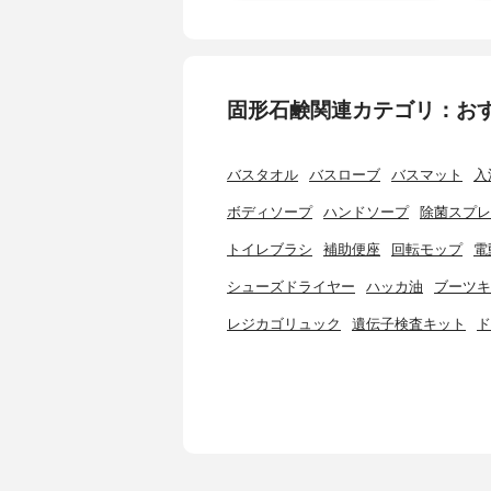
固形石鹸関連カテゴリ：お
バスタオル
バスローブ
バスマット
入
ボディソープ
ハンドソープ
除菌スプレ
トイレブラシ
補助便座
回転モップ
電
シューズドライヤー
ハッカ油
ブーツキ
レジカゴリュック
遺伝子検査キット
ド