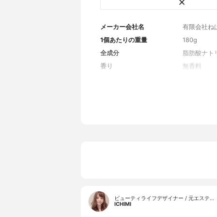
メーカー会社名
有限会社ね
1個あたりの重量
180g
全成分
脂肪酸ナト
香り
無香料
ビューティライフデザイナー / 元エステ…
ICHIMI