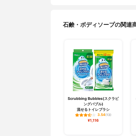
石鹸・ボディソープの関連
Scrubbing Bubbles(スクラビ
ングバブル)
流せるトイレブラシ
3.54
(13)
¥1,116