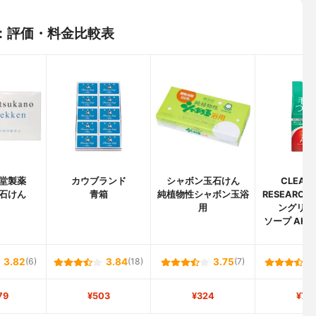
：評価・料金比較表
堂製薬
カウブランド
シャボン玉石けん
CLEANS
石けん
青箱
純植物性シャボン玉浴
RESEARC
用
ングリサ
ソープ AH
3.82
(6)
3.84
(18)
3.75
(7)
79
¥503
¥324
¥74