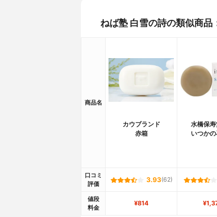
ねば塾 白雪の詩の類似商品
商品名
カウブランド
水橋保寿
赤箱
いつかの
口コミ
3.93
(62)
評価
値段
¥814
¥1,3
料金