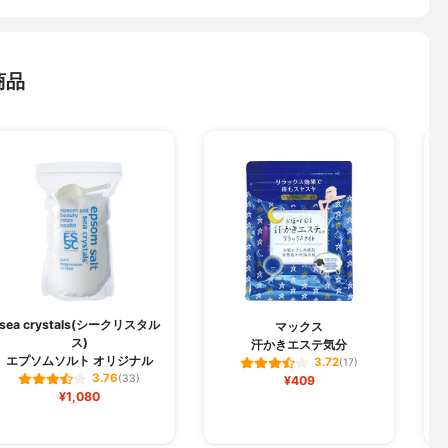
商品
sea crystals(シークリスタル
マックス
ス)
汗かきエステ気分
エプソムソルト オリジナル
3.72
(17)
3.76
(33)
¥409
¥1,080