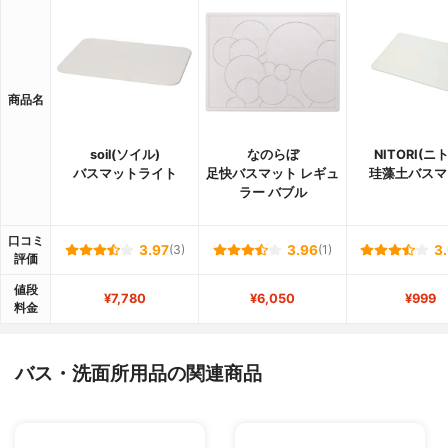
商品名
soil(ソイル)
なのらぼ
NITORI(ニ
バスマットライト
足快バスマット レギュ
珪藻土バスマ
ラー バブル
口コミ
3.97
(3)
3.96
(1)
3
評価
値段
¥7,780
¥6,050
¥999
料金
バス・洗面所用品の関連商品