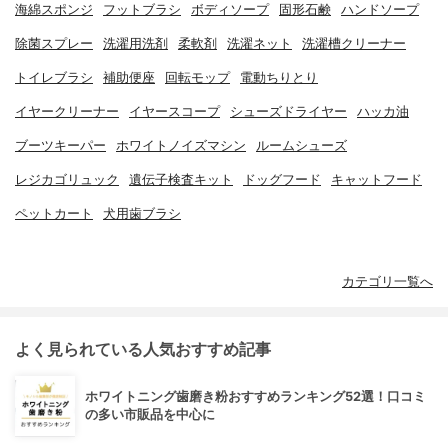
海綿スポンジ
フットブラシ
ボディソープ
固形石鹸
ハンドソープ
除菌スプレー
洗濯用洗剤
柔軟剤
洗濯ネット
洗濯槽クリーナー
トイレブラシ
補助便座
回転モップ
電動ちりとり
イヤークリーナー
イヤースコープ
シューズドライヤー
ハッカ油
ブーツキーパー
ホワイトノイズマシン
ルームシューズ
レジカゴリュック
遺伝子検査キット
ドッグフード
キャットフード
ペットカート
犬用歯ブラシ
カテゴリ一覧へ
よく見られている人気おすすめ記事
ホワイトニング歯磨き粉おすすめランキング52選！口コミ
の多い市販品を中心に