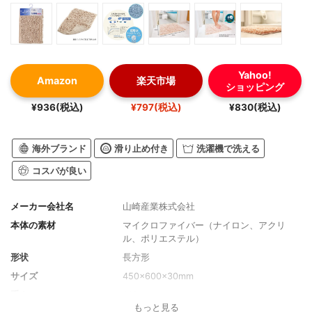
Yahoo!
Amazon
楽天市場
ショッピング
¥936(税込)
¥797(税込)
¥830(税込)
海外ブランド
滑り止め付き
洗濯機で洗える
コスパが良い
メーカー会社名
山崎産業株式会社
本体の素材
マイクロファイバー（ナイロン、アクリ
ル、ポリエステル）
形状
長方形
サイズ
450×600×30mm
重さ
310g
もっと見る