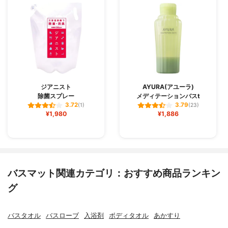
ジアニスト
AYURA(アユーラ)
除菌スプレー
メディテーションバスt
3.72
3.79
(1)
(23)
¥1,980
¥1,886
バスマット関連カテゴリ：おすすめ商品ランキン
グ
バスタオル
バスローブ
入浴剤
ボディタオル
あかすり