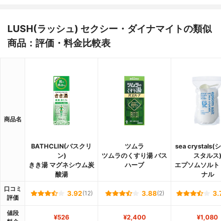
LUSH(ラッシュ) セクシー・ダイナマイトの類似
商品：評価・料金比較表
商品名
BATHCLIN(バスクリ
ツムラ
sea crystals
ン)
ツムラのくすり湯 バス
スタルス
きき湯 マグネシウム炭
ハーブ
エプソムソルト
酸湯
ナル
口コミ
3.92
(12)
3.88
(2)
3.
評価
値段
¥526
¥2,400
¥1,080