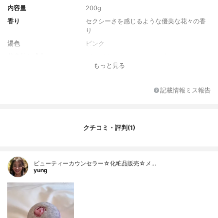
内容量
200g
香り
セクシーさを感じるような優美な花々の香
り
湯色
ピンク
代表的な成分
ダイズ粉、オオバナソケイ花エキス、イラ
もっと見る
ンイラン花油
全成分
炭酸水素Na、 クエン酸、 香料、 ダイズ
粉、 オオバナソケイ花エキス、 オニサルビ
記載情報ミス報告
ア油、 イランイラン花油、 PG、 水、 コー
ンスターチ、 酸化チタン、 赤504、 赤22
7、 赤218、 青1、 赤3
クチコミ・評判(1)
ビューティーカウンセラー☆化粧品販売☆メ…
yung