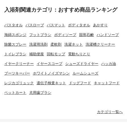
入浴剤関連カテゴリ：おすすめ商品ランキング
バスタオル
バスローブ
バスマット
ボディタオル
あかすり
海綿スポンジ
フットブラシ
ボディソープ
固形石鹸
ハンドソープ
除菌スプレー
洗濯用洗剤
柔軟剤
洗濯ネット
洗濯槽クリーナー
トイレブラシ
補助便座
回転モップ
電動ちりとり
イヤークリーナー
イヤースコープ
シューズドライヤー
ハッカ油
ブーツキーパー
ホワイトノイズマシン
ルームシューズ
レジカゴリュック
遺伝子検査キット
ドッグフード
キャットフード
ペットカート
犬用歯ブラシ
カテゴリ一覧へ