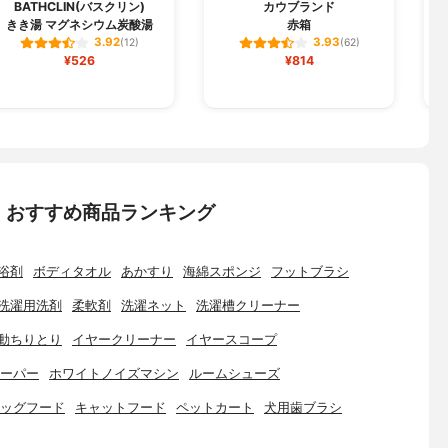
BATHCLIN(バスクリン)
カウブランド
きき湯 マグネシウム炭酸湯
赤箱
3.92
3.93
(12)
(62)
¥526
¥814
：おすすめ商品ランキング
浴剤
ボディタオル
あかすり
海綿スポンジ
フットブラシ
洗濯用洗剤
柔軟剤
洗濯ネット
洗濯槽クリーナー
動ちりとり
イヤークリーナー
イヤースコープ
ーパー
ホワイトノイズマシン
ルームシューズ
ッグフード
キャットフード
ペットカート
犬用歯ブラシ