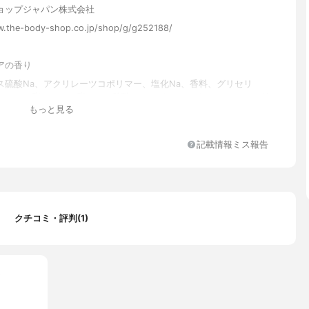
ョップジャパン株式会社
w.the-body-shop.co.jp/shop/g/g252188/
アの香り
ス硫酸Na、アクリレーツコポリマー、塩化Na、香料、グリセリ
ツ、シア脂、カカオ脂アンホ酢酸Na、ラウリルベタイン、デシルグ
もっと見る
(スチレン/アクリレーツ)コポリマー、ヤシ油アルキルグルコシド、
Na、水酸化Na、クエン酸、ベンジルアルコール、安息香酸デナトニウ
ル酸、ソルビン酸、安息香酸、カラメル、黄5
記載情報ミス報告
クチコミ・評判(1)
…