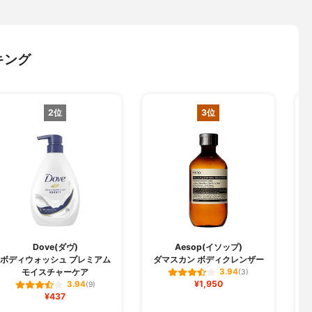
キング
2位
3位
Dove(ダヴ)
Aesop(イソップ)
ボディウォッシュ プレミアム
ダマスカン ボディクレンザー
モイスチャーケア
3.94
(3)
¥1,950
3.94
(9)
¥437