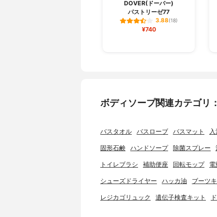
DOVER(ドーバー)
パストリーゼ77
3.88
(18)
¥740
ボディソープ関連カテゴリ
バスタオル
バスローブ
バスマット
入
固形石鹸
ハンドソープ
除菌スプレー
トイレブラシ
補助便座
回転モップ
電
シューズドライヤー
ハッカ油
ブーツキ
レジカゴリュック
遺伝子検査キット
ド