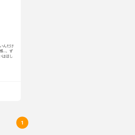
いんだけ
感…。ず
いはほし
1