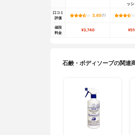
ッシ
口コミ
3.65
(1)
評価
値段
¥3,740
¥51
料金
石鹸・ボディソープの関連