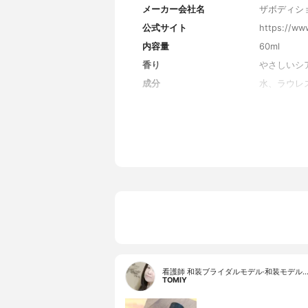
メーカー会社名
ザボディシ
公式サイト
https://ww
内容量
60ml
香り
やさしいシ
成分
水、ラウレ
ン、ハチミ
ルコシド、
EDTA-2
ム、サリチ
テクスチャーバリエーショ
-
ン
効果バリエーション
-
看護師 和装ブライダルモデル·和装モデル
TOMIY