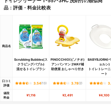
トイレクリーナー T-557-3HC 洗剤付の類似商
品：評価・料金比較表
商品名
Scrubbing Bubbles(ス
PINOCCHIO(ピノチオ)
BABYBJORN
クラビングバブル)
アンパンマン 2WAY補
ョルン)
流せるトイレブラシ
助便座 おしゃべり付き
トイレトレーニ
ート
口コミ
3.54
(13)
3.78
(2)
3
評価
値段
¥1,116
¥2,491
¥4,100
料金