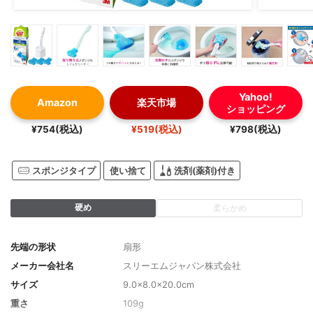
Yahoo!
Amazon
楽天市場
ショッピング
¥754(税込)
¥519(税込)
¥798(税込)
スポンジタイプ
使い捨て
洗剤(薬剤)付き
硬め
柔らかめ
先端の形状
扇形
メーカー会社名
スリーエムジャパン株式会社
サイズ
9.0×8.0×20.0cm
重さ
109g