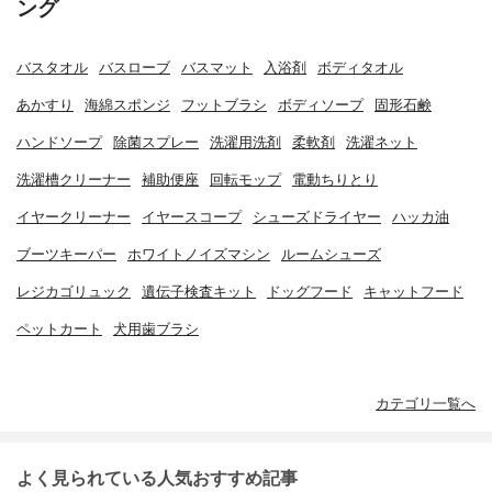
ング
バスタオル
バスローブ
バスマット
入浴剤
ボディタオル
あかすり
海綿スポンジ
フットブラシ
ボディソープ
固形石鹸
ハンドソープ
除菌スプレー
洗濯用洗剤
柔軟剤
洗濯ネット
洗濯槽クリーナー
補助便座
回転モップ
電動ちりとり
イヤークリーナー
イヤースコープ
シューズドライヤー
ハッカ油
ブーツキーパー
ホワイトノイズマシン
ルームシューズ
レジカゴリュック
遺伝子検査キット
ドッグフード
キャットフード
ペットカート
犬用歯ブラシ
カテゴリ一覧へ
よく見られている人気おすすめ記事