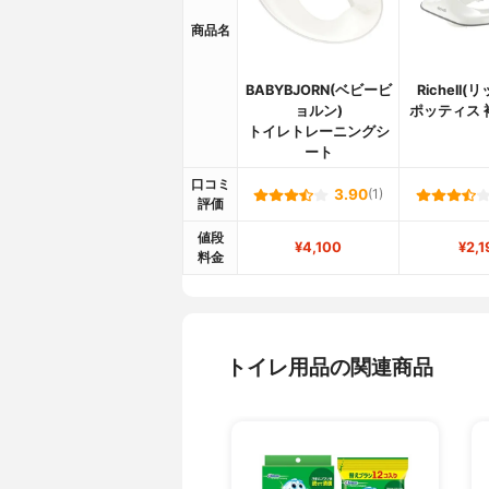
商品名
BABYBJORN(ベビービ
Richell(
ョルン)
ポッティス 
トイレトレーニングシ
ート
口コミ
3.90
(1)
評価
値段
¥4,100
¥2,1
料金
トイレ用品の関連商品