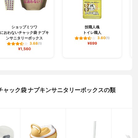
ショップミツワ
技職人魂
におわないチャック袋 ナプキ
トイレ職人
ンサニタリーボックス
3.60
(1)
¥699
3.68
(1)
¥1,560
チャック袋 ナプキンサニタリーボックスの類