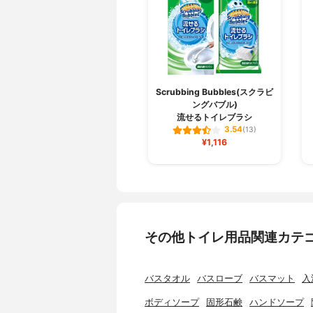
Scrubbing Bubbles(スクラビ
ングバブル)
流せるトイレブラシ
3.54
(13)
¥1,116
その他トイレ用品関連カテ
バスタオル
バスローブ
バスマット
入
ボディソープ
固形石鹸
ハンドソープ