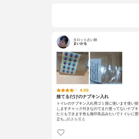
タロット占い師
まいかる
4.00
捨てるだけのナプキン入れ
トイレのナプキン入れ用ゴミ袋に使います使い捨
しますチャック付きなのでまだ使ってないナプキ
たりもできます色も無印良品みたいでトイレに置
立ち…
続きを見る