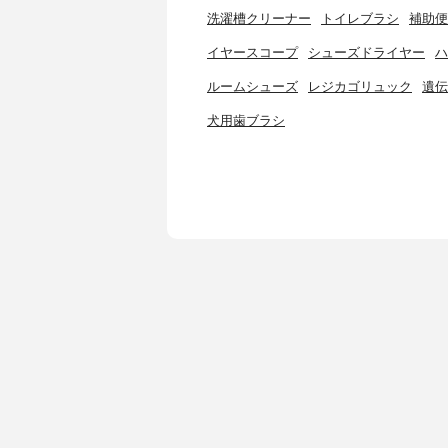
洗濯槽クリーナー
トイレブラシ
補助便
イヤースコープ
シューズドライヤー
ハ
ルームシューズ
レジカゴリュック
遺伝
犬用歯ブラシ