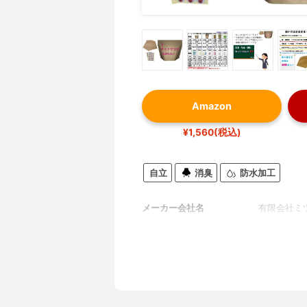
Amazon
¥1,560(税込)
自立
消臭
防水加工
メーカー会社名
有限会社ミ