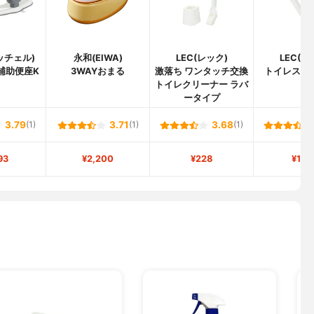
リッチェル)
永和(EIWA)
LEC(レック)
LEC(レ
補助便座K
3WAYおまる
激落ち ワンタッチ交換
トイレステ
トイレクリーナー ラバ
ータイプ
3.79
(1)
3.71
(1)
3.68
(1)
93
¥2,200
¥228
¥1,0