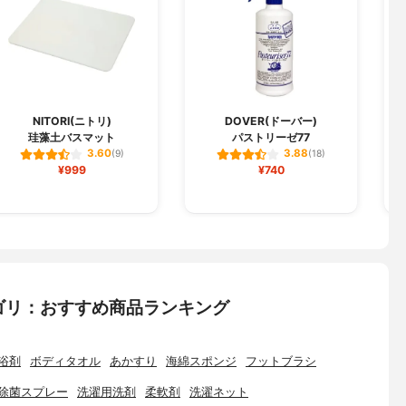
NITORI(ニトリ)
DOVER(ドーバー)
珪藻土バスマット
パストリーゼ77
3.60
3.88
(9)
(18)
¥999
¥740
ゴリ：おすすめ商品ランキング
浴剤
ボディタオル
あかすり
海綿スポンジ
フットブラシ
除菌スプレー
洗濯用洗剤
柔軟剤
洗濯ネット