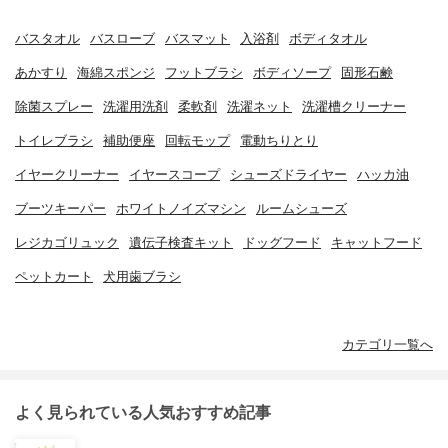
バスタオル
バスローブ
バスマット
入浴剤
ボディタオル
あかすり
海綿スポンジ
フットブラシ
ボディソープ
固形石鹸
除菌スプレー
洗濯用洗剤
柔軟剤
洗濯ネット
洗濯槽クリーナー
トイレブラシ
補助便座
回転モップ
電動ちりとり
イヤークリーナー
イヤースコープ
シューズドライヤー
ハッカ油
ブーツキーパー
ホワイトノイズマシン
ルームシューズ
レジカゴリュック
遺伝子検査キット
ドッグフード
キャットフード
ペットカート
犬用歯ブラシ
カテゴリ一覧へ
よく見られている人気おすすめ記事