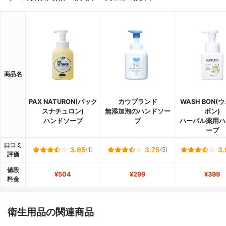
商品名
PAX NATURON(パック
カウブランド
WASH BON(
スナチュロン)
無添加泡のハンドソー
ボン)
ハンドソープ
プ
ハーバル薬用ハ
ープ
口コミ
3.65
(1)
3.75
(5)
3.
評価
値段
¥504
¥299
¥399
料金
衛生用品の関連商品