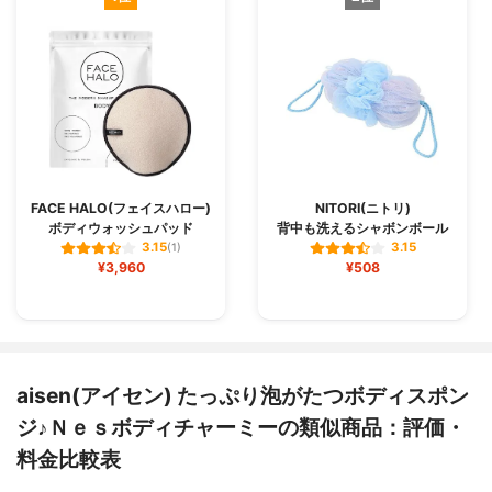
FACE HALO(フェイスハロー)
NITORI(ニトリ)
ボディウォッシュパッド
背中も洗えるシャボンボール
3.15
3.15
(1)
¥3,960
¥508
aisen(アイセン) たっぷり泡がたつボディスポン
ジ♪Ｎｅｓボディチャーミーの類似商品：評価・
料金比較表