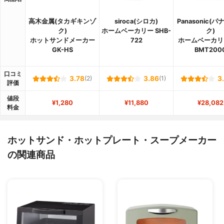
高木金属(タカギキンゾ
siroca(シロカ)
Panasonic(
ク)
ホームベーカリー SHB-
ク)
ホットサンドメーカー
722
ホームベーカリー
GK-HS
BMT200
口コミ
3.78
(2)
3.86
(1)
3
評価
値段
¥1,280
¥11,880
¥28,082
料金
ホットサンド・ホットプレート・スープメーカー
の関連商品