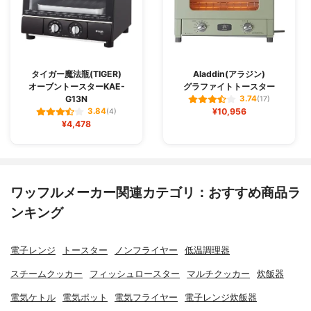
タイガー魔法瓶(TIGER)
Aladdin(アラジン)
オーブントースターKAE-
グラファイトトースター
G13N
3.74
(17)
¥10,956
3.84
(4)
¥4,478
ワッフルメーカー関連カテゴリ：おすすめ商品ラ
ンキング
電子レンジ
トースター
ノンフライヤー
低温調理器
スチームクッカー
フィッシュロースター
マルチクッカー
炊飯器
電気ケトル
電気ポット
電気フライヤー
電子レンジ炊飯器