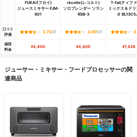
FUKAI(フカイ)
récolte(レコルト)
T-fal(ティフ
ジュースミキサー FJM-
ソロブレンダー ソラン
ミックス＆ドリ
601
RSB-3
オ BL13C5
口コミ
3.70
(2)
3.69
(3)
3
評価
値段
¥4,400
¥4,400
¥7,428
料金
ジューサー・ミキサー・フードプロセッサーの関
連商品