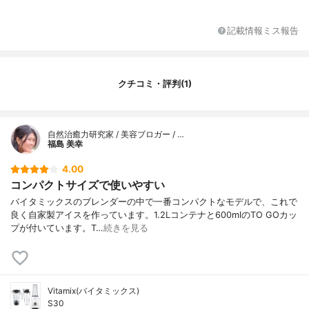
プ/0.39kg
ジャーの容量
コンテナ/1.2L、TOGOカップ/600ml
記載情報ミス報告
ジャーの容量のバリエー
-
ション
電源コードの長さ
125cm
クチコミ・評判(1)
定格時間
8分
休止時間
-
製造国
-
自然治癒力研究家 / 美容ブロガー / …
福島 美幸
4.00
コンパクトサイズで使いやすい
バイタミックスのブレンダーの中で一番コンパクトなモデルで、これで
良く自家製アイスを作っています。1.2Lコンテナと600mlのTO GOカッ
プが付いています。T…
続きを見る
Vitamix(バイタミックス)
S30