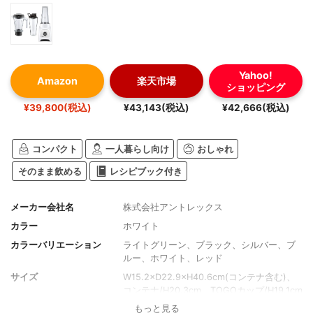
Yahoo!
Amazon
楽天市場
ショッピング
¥39,800(税込)
¥43,143(税込)
¥42,666(税込)
コンパクト
一人暮らし向け
おしゃれ
そのまま飲める
レシピブック付き
メーカー会社名
株式会社アントレックス
カラー
ホワイト
カラーバリエーション
ライトグリーン、ブラック、シルバー、ブ
ルー、ホワイト、レッド
サイズ
W15.2×D22.9×H40.6cm(コンテナ含む)、
コンテナ/H20.3cm、TOGOカップ/H19.1cm
もっと見る
重さ
本体/2.8kg、コンテナ/0.88kg、TOGOカッ