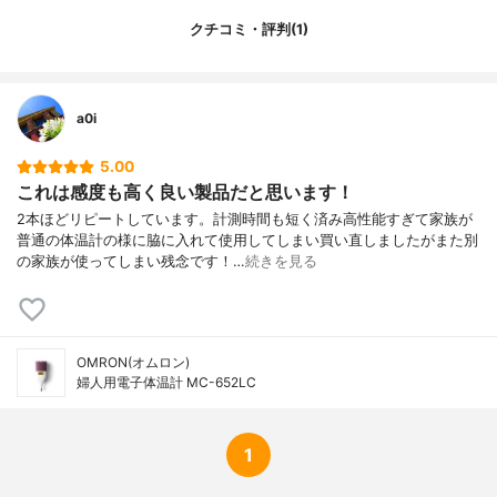
クチコミ・評判(1)
計測範囲
-
重量
33g
a0i
5.00
これは感度も高く良い製品だと思います！
2本ほどリピートしています。計測時間も短く済み高性能すぎて家族が
普通の体温計の様に脇に入れて使用してしまい買い直しましたがまた別
の家族が使ってしまい残念です！…
続きを見る
OMRON(オムロン)
婦人用電子体温計 MC-652LC
1