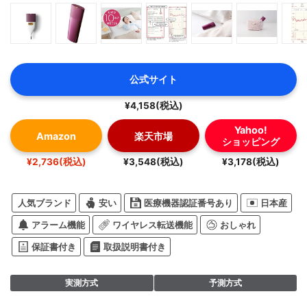
公式サイト
¥4,158(税込)
Yahoo!
Amazon
楽天市場
ショッピング
¥2,736(税込)
¥3,548(税込)
¥3,178(税込)
人気ブランド
安い
医療機器認証番号あり
日本産
アラーム機能
ワイヤレス転送機能
おしゃれ
保証書付き
取扱説明書付き
実測方式
予測方式