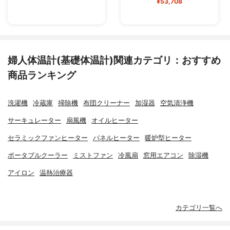
¥53,708
婦人体温計(基礎体温計)関連カテゴリ：おすすめ
商品ランキング
洗濯機
冷蔵庫
掃除機
布団クリーナー
加湿器
空気清浄機
サーキュレーター
扇風機
オイルヒーター
セラミックファンヒーター
パネルヒーター
暖炉型ヒーター
ポータブルクーラー
ミストファン
冷風扇
窓用エアコン
除湿機
アイロン
温熱治療器
カテゴリ一覧へ