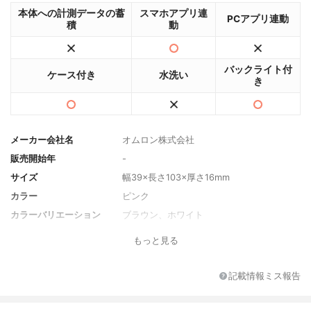
本体への計測データの蓄
スマホアプリ連
PCアプリ連動
積
動
バックライト付
ケース付き
水洗い
き
メーカー会社名
オムロン株式会社
販売開始年
-
サイズ
幅39×長さ103×厚さ16mm
カラー
ピンク
カラーバリエーション
ブラウン、ホワイト
付属品
お試し用電池（リチウム電池CR2032×1
もっと見る
個）、スタートアップガイド、取扱説明書
（品質保証書付き）、医療機器添付文書・E
MC技術資料
記載情報ミス報告
電池の種類
リチウム電池CR2032
電池の個数
1個