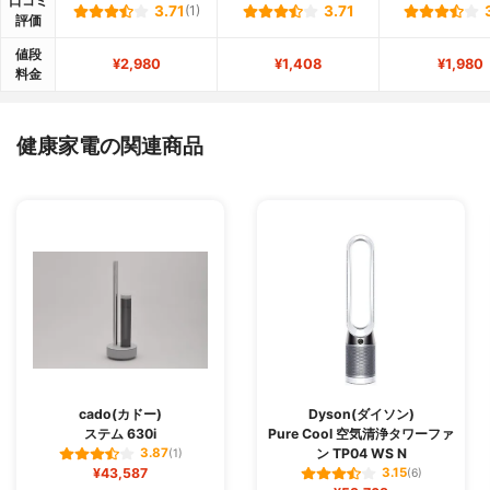
口コミ
3.71
(1)
3.71
評価
値段
¥2,980
¥1,408
¥1,980
料金
健康家電の関連商品
cado(カドー)
Dyson(ダイソン)
ステム 630i
Pure Cool 空気清浄タワーファ
ン TP04 WS N
3.87
(1)
¥43,587
3.15
(6)