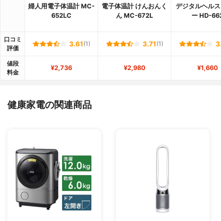
婦人用電子体温計 MC-
電子体温計 けんおんく
デジタルヘルス
652LC
ん MC-672L
ー HD-66
口コミ
3.61
(1)
3.71
(1)
3
評価
値段
¥2,736
¥2,980
¥1,660
料金
健康家電の関連商品