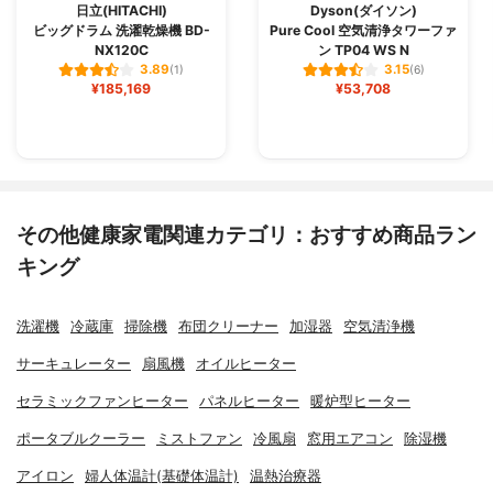
日立(HITACHI)
Dyson(ダイソン)
ビッグドラム 洗濯乾燥機 BD-
Pure Cool 空気清浄タワーファ
NX120C
ン TP04 WS N
3.89
3.15
(1)
(6)
¥185,169
¥53,708
その他健康家電関連カテゴリ：おすすめ商品ラン
キング
洗濯機
冷蔵庫
掃除機
布団クリーナー
加湿器
空気清浄機
サーキュレーター
扇風機
オイルヒーター
セラミックファンヒーター
パネルヒーター
暖炉型ヒーター
ポータブルクーラー
ミストファン
冷風扇
窓用エアコン
除湿機
アイロン
婦人体温計(基礎体温計)
温熱治療器