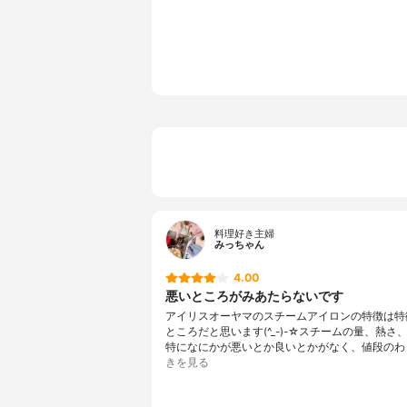
満水時の重さ
0.94kg
スチーム穴数
26穴
蒸気の量
-
コードの長さ
200cm
アイロンかけ面の素材
セラミック
かけ面温度調節
2段階調節
重量
0.9kg
料理好き主婦
みっちゃん
4.00
悪いところがみあたらないです
アイリスオーヤマのスチームアイロンの特徴は特
ところだと思います(^_-)-☆スチームの量、熱さ
特になにかが悪いとか良いとかがなく、値段のわ
きを見る