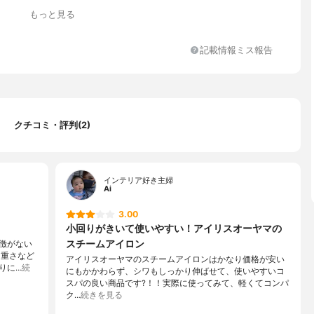
もっと見る
記載情報ミス報告
コート
(布の厚さに合わせて切り替え)、低、中、高
クチコミ・評判(2)
インテリア好き主婦
Ai
3.00
小回りがきいて使いやすい！アイリスオーヤマの
スチームアイロン
徴がない
、重さなど
アイリスオーヤマのスチームアイロンはかなり価格が安い
りに…
続
にもかかわらず、シワもしっかり伸ばせて、使いやすいコ
スパの良い商品です?！！実際に使ってみて、軽くてコンパ
ク…
続きを見る