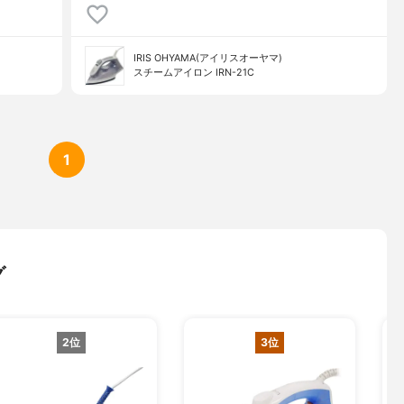
IRIS OHYAMA(アイリスオーヤマ)
スチームアイロン IRN-21C
1
グ
2位
3位