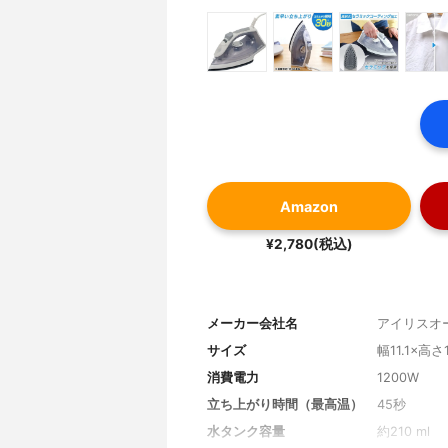
Amazon
¥2,780(税込)
メーカー会社名
アイリスオ
サイズ
幅11.1×高さ
消費電力
1200W
立ち上がり時間（最高温）
45秒
水タンク容量
約210 ml