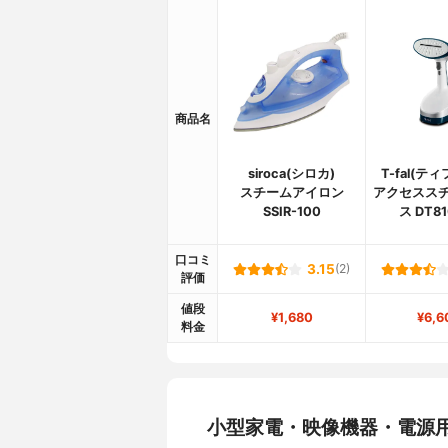
商品名
siroca(シロカ)
T-fal(テ
スチームアイロン
アクセススチ
SSIR-100
ス DT81
口コミ
3.15
(2)
評価
値段
¥1,680
¥6,6
料金
小型家電・映像機器・電源