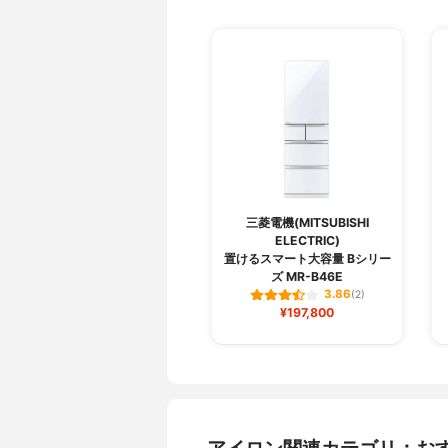
三菱電機(MITSUBISHI
ELECTRIC)
置けるスマート大容量 Bシリー
ズ MR-B46E
3.86
(2)
¥197,800
アイロン関連カテゴリ：お