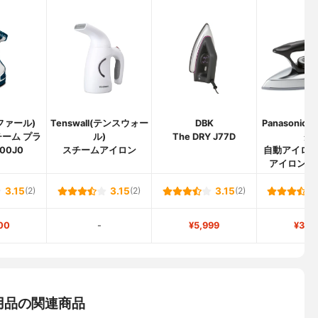
ィファール)
Tenswall(テンスウォー
DBK
Panasoni
ーム プラ
ル)
The DRY J77D
ク)
00J0
スチームアイロン
自動アイロ
アイロン） N
3.15
(2)
3.15
(2)
3.15
(2)
00
-
¥5,999
¥3,3
用品の関連商品