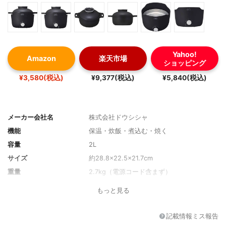
Yahoo!
Amazon
楽天市場
ショッピング
¥3,580(税込)
¥9,377(税込)
¥5,840(税込)
メーカー会社名
株式会社ドウシシャ
機能
保温・炊飯・煮込む・焼く
容量
2L
サイズ
約28.8×22.5×21.7cm
重量
2.7kg（電源コード含まず）
消費電力
800W
もっと見る
付属品
レシピブック
その他の機能
-
記載情報ミス報告