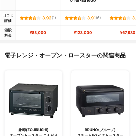
ジ NE-BS1600
口コミ
3.92
(1)
3.91
(6)
3
評価
値段
¥83,000
¥123,000
¥67,980
料金
電子レンジ・オーブン・ロースターの関連商品
象印(ZOJIRUSHI)
BRUNO(ブルーノ)
オーブントースター こんがり
スチーム&ベイクトースター