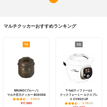
マルチクッカーおすすめランキング
1位
2位
BRUNO(ブルーノ)
T-fal(ティファール)
マルチ圧力クッカー BOE058
クックフォーミー エクスプレ
ス CY8521JP
3.82
(3)
¥11,980
3.78
(10)