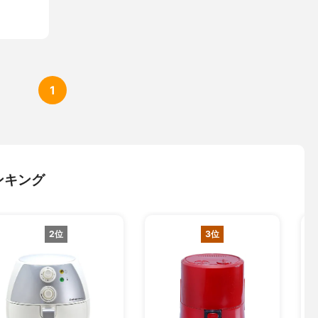
1
ンキング
2位
3位