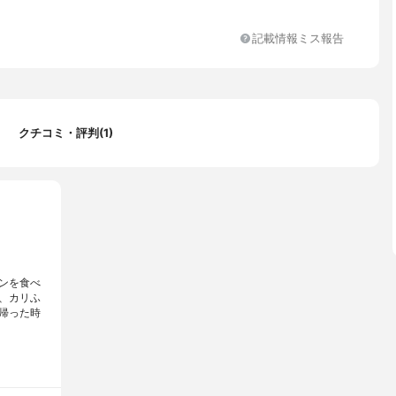
記載情報ミス報告
クチコミ・評判(1)
ンを食べ
、カリふ
帰った時