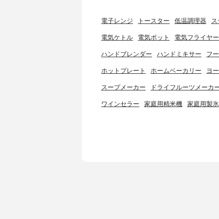
電子レンジ
トースター
低温調理器
ス
電気ケトル
電気ポット
電気フライヤー
ハンドブレンダー
ハンドミキサー
フー
ホットプレート
ホームベーカリー
ヨー
スープメーカー
ドライフルーツメーカ
ワインセラー
家庭用精米機
家庭用製氷