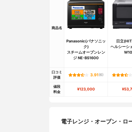
商品名
Panasonic(パナソニッ
日立(HIT
ク)
ヘルシーシェ
スチームオーブンレン
W1
ジ NE-BS1600
口コミ
3.91
(6)
評価
値段
¥123,000
¥53,
料金
電子レンジ・オーブン・ロ