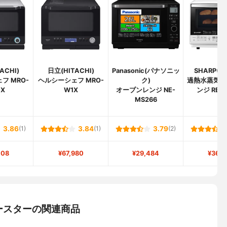
ACHI)
日立(HITACHI)
Panasonic(パナソニッ
SHARP(
フ MRO-
ヘルシーシェフ MRO-
ク)
過熱水蒸気 
0X
W1X
オーブンレンジ NE-
ンジ RE-S
MS266
3.86
(1)
3.84
(1)
3.79
(2)
708
¥67,980
¥29,484
¥36,0
ースターの関連商品