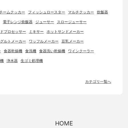
チームクッカー
フィッシュロースター
マルチクッカー
炊飯器
電子レンジ炊飯器
ジューサー
スロージューサー
ドプロセッサー
ミキサー
ホットサンドメーカー
グルトメーカー
ワッフルメーカー
豆乳メーカー
ー
食器乾燥機
食洗機
食器洗い乾燥機
ワインクーラー
機
浄水器
生ゴミ処理機
カテゴリ一覧へ
HOME