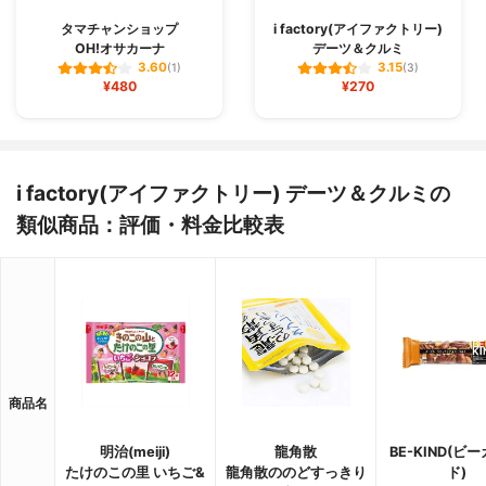
タマチャンショップ
i factory(アイファクトリー)
OH!オサカーナ
デーツ＆クルミ
3.60
3.15
(1)
(3)
¥480
¥270
i factory(アイファクトリー) デーツ＆クルミの
類似商品：評価・料金比較表
商品名
明治(meiji)
龍角散
BE-KIND(ビ
たけのこの里 いちご&
龍角散ののどすっきり
ド)