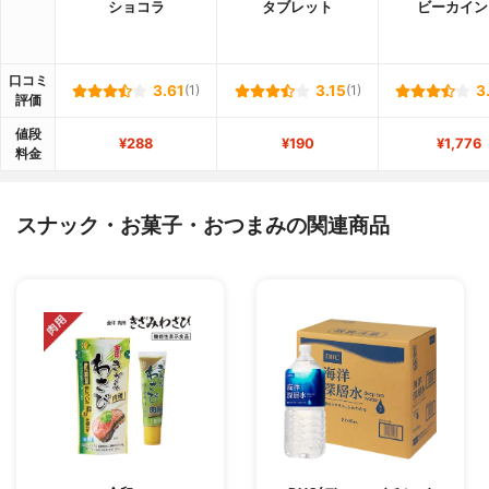
ショコラ
タブレット
ビーカイン
口コミ
3.61
(1)
3.15
(1)
3
評価
値段
¥288
¥190
¥1,776
料金
スナック・お菓子・おつまみの関連商品