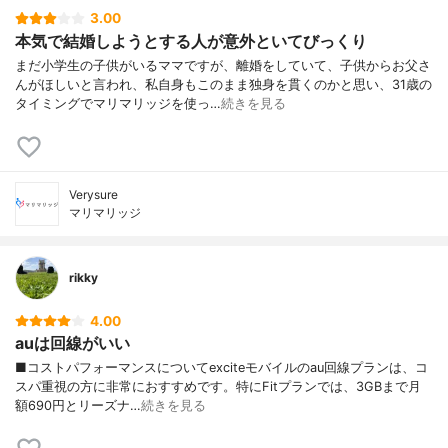
3.00
本気で結婚しようとする人が意外といてびっくり
まだ小学生の子供がいるママですが、離婚をしていて、子供からお父さ
んがほしいと言われ、私自身もこのまま独身を貫くのかと思い、31歳の
タイミングでマリマリッジを使っ…
続きを見る
Verysure
マリマリッジ
rikky
4.00
auは回線がいい
■コストパフォーマンスについてexciteモバイルのau回線プランは、コ
スパ重視の方に非常におすすめです。特にFitプランでは、3GBまで月
額690円とリーズナ…
続きを見る