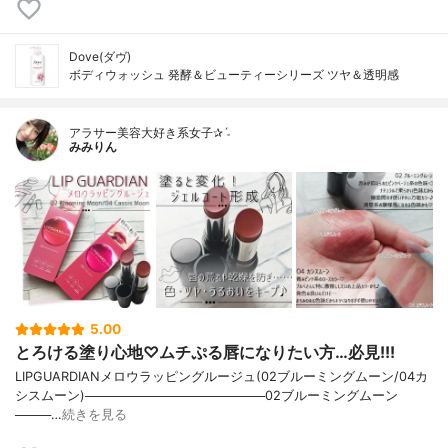
Dove(ダヴ)
ボディウォッシュ 発酵＆ビューティーシリーズ ツヤ＆透明感
アラサー美容大好き系女子✰ˊ˗
みみりん
5.00
とろける塗り心地♡ムチぷる唇になりたい方…必見!!!
LIPGUARDIANメロウラッピングルージュ(02ブルーミングムーン/04カ
シスムーン)────────────────────02ブルーミングムーン
────…
続きを見る