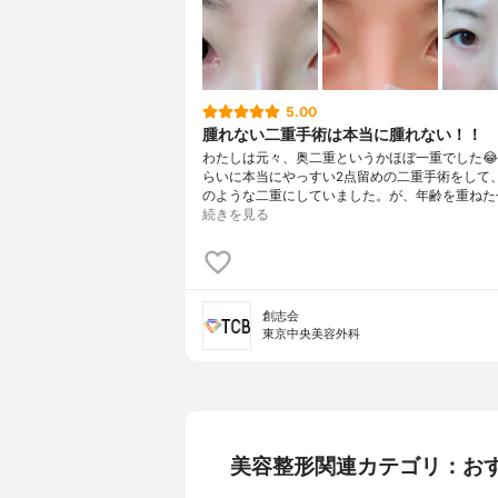
5.00
腫れない二重手術は本当に腫れない！！
わたしは元々、奥二重というかほぼ一重でした😂
らいに本当にやっすい2点留めの二重手術をして、1
のような二重にしていました。が、年齢を重ねた
続きを見る
創志会
東京中央美容外科
美容整形関連カテゴリ：お