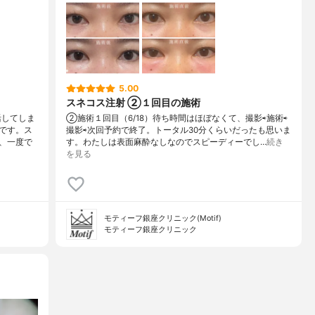
5.00
スネコス注射 ②１回目の施術
活してしま
②施術１回目（6/18）待ち時間はほぼなくて、撮影⇨施術⇨
です。ス
撮影⇨次回予約で終了。トータル30分くらいだったも思いま
、一度で
す。わたしは表面麻酔なしなのでスピーディーでし…
続き
を見る
モティーフ銀座クリニック(Motif)
モティーフ銀座クリニック