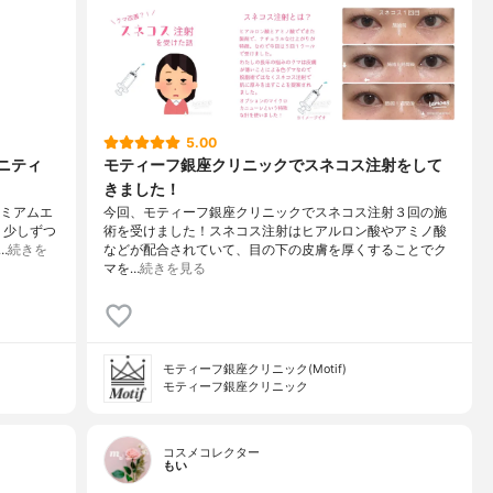
5.00
タニティ
モティーフ銀座クリニックでスネコス注射をして
きました！
レミアムエ
今回、モティーフ銀座クリニックでスネコス注射３回の施
、少しずつ
術を受けました！スネコス注射はヒアルロン酸やアミノ酸
…
続きを
などが配合されていて、目の下の皮膚を厚くすることでク
マを…
続きを見る
モティーフ銀座クリニック(Motif)
モティーフ銀座クリニック
コスメコレクター
もい