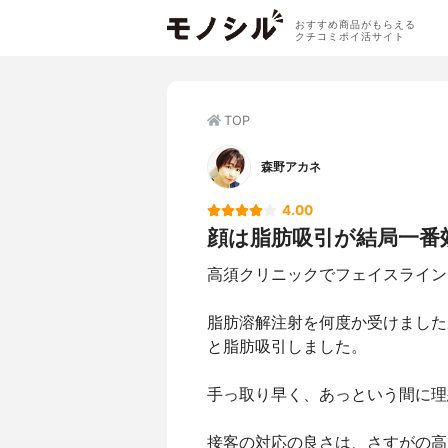
おすすめ商品がもらえる
クチコミポイ活サイト
TOP
森野アカネ
4.00
顔は脂肪吸引が結局一番
高須クリニックでフェイスライン
脂肪溶解注射を何度か受けました
と脂肪吸引しました。
手っ取り早く、あっという間に理
接客の対応の良さは、さすがの高