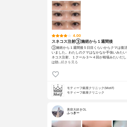
4.00
スネコス注射③施術から１週間後
③施術から１週間後５日目くらいからクマは復
いました。わたしのクマはなかなか手強いみたい
ネコス注射、１クール３〜４回が相場みたいだし
は効…
続きを見る
モティーフ銀座クリニック(Motif)
モティーフ銀座クリニック
美容大好きOL
ふっきー