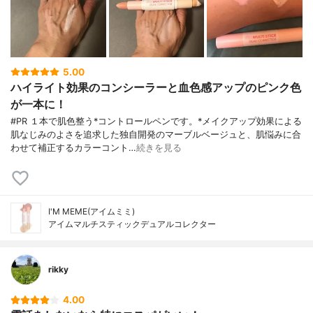
5.00
ハイライト効果のコンシーラーと血色感アップのピンク色
が一本に！
#PR １本で肌色整う*コントロールペンです。*メイクアップ効果による
肌なじみのよさを追求した独自開発のマーブルベージュと、肌悩みに合
わせて補正するカラーコント…
続きを見る
I'M MEME(アイムミミ)
アイムマルチスティックデュアルコレクター
rikky
4.00