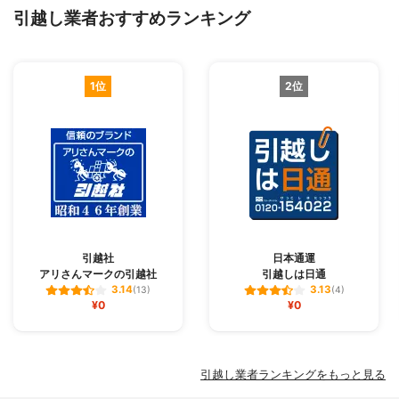
引越し業者おすすめランキング
1位
2位
引越社
日本通運
アリさんマークの引越社
引越しは日通
3.14
3.13
(13)
(4)
¥0
¥0
引越し業者ランキングをもっと見る