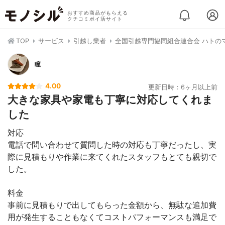
おすすめ商品がもらえる
クチコミポイ活サイト
TOP
サービス
引越し業者
全国引越専門協同組合連合会 ハトの
瞳
4.00
更新日時：6ヶ月以上前
大きな家具や家電も丁寧に対応してくれま
した
対応
電話で問い合わせて質問した時の対応も丁寧だったし、実
際に見積もりや作業に来てくれたスタッフもとても親切で
した。
料金
事前に見積もりで出してもらった金額から、無駄な追加費
用が発生することもなくてコストパフォーマンスも満足で