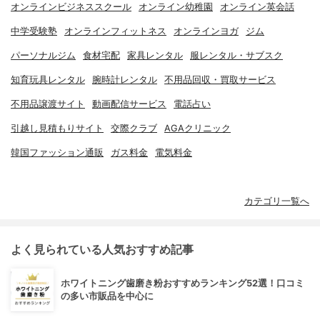
オンラインビジネススクール
オンライン幼稚園
オンライン英会話
中学受験塾
オンラインフィットネス
オンラインヨガ
ジム
パーソナルジム
食材宅配
家具レンタル
服レンタル・サブスク
知育玩具レンタル
腕時計レンタル
不用品回収・買取サービス
不用品譲渡サイト
動画配信サービス
電話占い
引越し見積もりサイト
交際クラブ
AGAクリニック
韓国ファッション通販
ガス料金
電気料金
カテゴリ一覧へ
よく見られている人気おすすめ記事
ホワイトニング歯磨き粉おすすめランキング52選！口コミ
の多い市販品を中心に