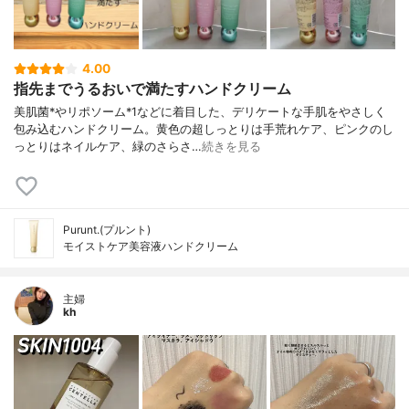
4.00
指先までうるおいで満たすハンドクリーム
美肌菌*やリポソーム*1などに着目した、デリケートな手肌をやさしく
包み込むハンドクリーム。黄色の超しっとりは手荒れケア、ピンクのし
っとりはネイルケア、緑のさらさ…
続きを見る
Purunt.(プルント)
モイストケア美容液ハンドクリーム
主婦
kh