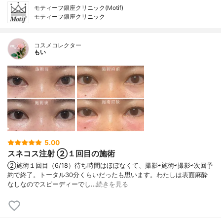
モティーフ銀座クリニック(Motif)
モティーフ銀座クリニック
コスメコレクター
もい
5.00
スネコス注射 ②１回目の施術
②施術１回目（6/18）待ち時間はほぼなくて、撮影⇨施術⇨撮影⇨次回予
約で終了。トータル30分くらいだったも思います。わたしは表面麻酔
なしなのでスピーディーでし…
続きを見る