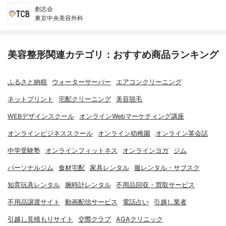
創志会
東京中央美容外科
美容整形関連カテゴリ：おすすめ商品ランキング
ふるさと納税
ウォーターサーバー
エアコンクリーニング
ネットプリント
宅配クリーニング
美容脱毛
WEBデザインスクール
オンラインWebマーケティング講座
オンラインビジネススクール
オンライン幼稚園
オンライン英会話
中学受験塾
オンラインフィットネス
オンラインヨガ
ジム
パーソナルジム
食材宅配
家具レンタル
服レンタル・サブスク
知育玩具レンタル
腕時計レンタル
不用品回収・買取サービス
不用品譲渡サイト
動画配信サービス
電話占い
引越し業者
引越し見積もりサイト
交際クラブ
AGAクリニック