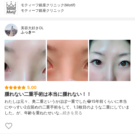
モティーフ銀座クリニック(Motif)
モティーフ銀座クリニック
美容大好きOL
ふっきー
5.00
腫れない二重手術は本当に腫れない！！
わたしは元々、奥二重というかほぼ一重でした😂15年前くらいに本当
にやっすい2点留めの二重手術をして、1.3枚目のような二重にしていま
した。が、年齢を重ねたせいな…
続きを見る