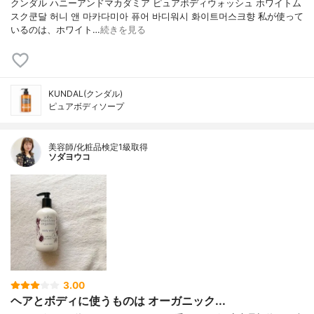
クンダル ハニーアンドマカダミア ピュアボディウォッシュ ホワイトム
スク쿤달 허니 앤 마카다미아 퓨어 바디워시 화이트머스크향 私が使って
いるのは、ホワイト…
続きを見る
KUNDAL(クンダル)
ピュアボディソープ
美容師/化粧品検定1級取得
ソダヨウコ
3.00
ヘアとボディに使うものは オーガニック...