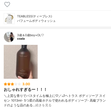
TEABLESS(ティーブレス)
パフュームボディウォッシュ
3歳＆0歳boy×OL🤍
coala
3.00
おしゃれすぎるー！！！
＼上質な香りでバスタイムを極上に♡／🛁ヘトラス ボディソープ スイ
セン 1013ml- 5つ星の高級ホテルで使われるボディソープ- 高級ブラン
ドのような品のある…
続きを見る