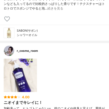
ンなども入ってるので比較的さっぱりした香りです！テクスチャーはト
ロトロでスポンジでやると泡…
続きを見る
SABON(サボン)
シャワーオイル
r_cosme_room
4.00
ニオイまでキレイに！
加齢臭って、ヒトゴトじゃないー。枕のニオイや体臭と言えば、男性が