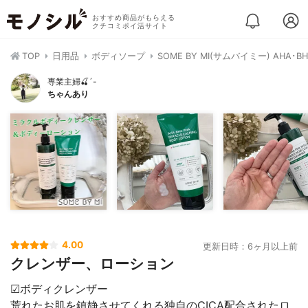
おすすめ商品がもらえる
クチコミポイ活サイト
TOP
日用品
ボディソープ
SOME BY MI(サムバイミー) AH
専業主婦🍒´-
ちゃんあり
4.00
更新日時：6ヶ月以上前
クレンザー、ローション
☑︎ボディクレンザー
荒れたお肌を鎮静させてくれる独自のCICA配合されたロ