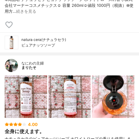
会社マーナーコスメチックス☺︎︎ 容量 260ml☺︎︎値段 1000円（税抜）❄️使
用方…
続きを見る
natura cera(ナチュラセラ)
ピュアナッツソープ
なにわの主婦
まりたそ
4.00
全身に使えます。
ナチュラセラのピュアナッツソープ ホワイトローズの香りを使用しま