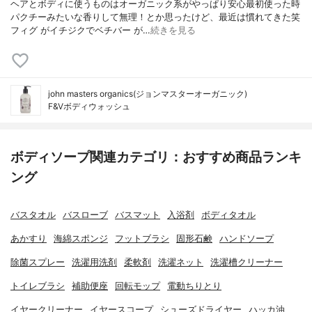
ヘアとボディに使うものはオーガニック系がやっぱり安心最初使った時
パクチーみたいな香りして無理！とか思ったけど、最近は慣れてきた笑
フィグ がイチジクでベチバー が…
続きを見る
john masters organics(ジョンマスターオーガニック)
F&Vボディウォッシュ
ボディソープ関連カテゴリ：おすすめ商品ランキ
ング
バスタオル
バスローブ
バスマット
入浴剤
ボディタオル
あかすり
海綿スポンジ
フットブラシ
固形石鹸
ハンドソープ
除菌スプレー
洗濯用洗剤
柔軟剤
洗濯ネット
洗濯槽クリーナー
トイレブラシ
補助便座
回転モップ
電動ちりとり
イヤークリーナー
イヤースコープ
シューズドライヤー
ハッカ油