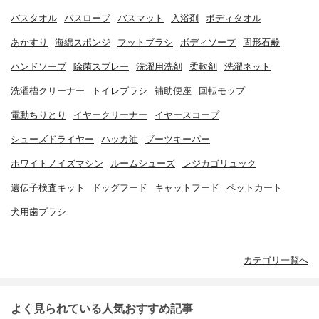
バスタオル
バスローブ
バスマット
入浴剤
ボディタオル
あかすり
海綿スポンジ
フットブラシ
ボディソープ
固形石鹸
ハンドソープ
除菌スプレー
洗濯用洗剤
柔軟剤
洗濯ネット
洗濯槽クリーナー
トイレブラシ
補助便座
回転モップ
電動ちりとり
イヤークリーナー
イヤースコープ
シューズドライヤー
ハッカ油
ブーツキーパー
ホワイトノイズマシン
ルームシューズ
レジカゴリュック
遺伝子検査キット
ドッグフード
キャットフード
ペットカート
犬用歯ブラシ
カテゴリ一覧へ
よく見られている人気おすすめ記事