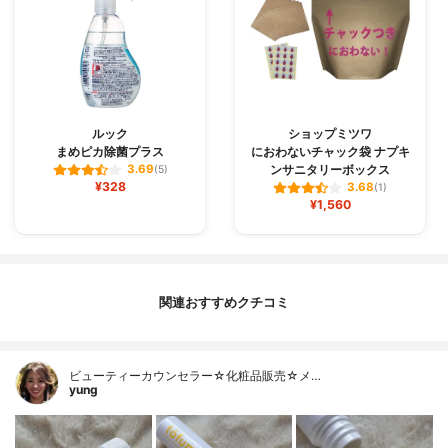
ルック
ショップミツワ
まめピカ除菌プラス
におわないチャック袋 ナプキ
ンサニタリーボックス
3.69
(5)
¥328
3.68
(1)
¥1,560
関連おすすめクチコミ
ビューティーカウンセラー☆化粧品販売☆メ…
yung