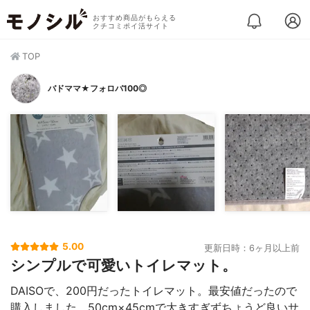
おすすめ商品がもらえる
クチコミポイ活サイト
TOP
バドママ★フォロバ100◎
5.00
更新日時：6ヶ月以上前
シンプルで可愛いトイレマット。
DAISOで、200円だったトイレマット。最安値だったので
購入しました。50cm×45cmで大きすぎずちょうど良いサ