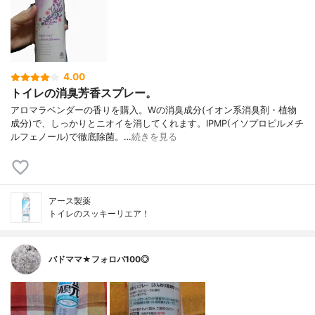
4.00
トイレの消臭芳香スプレー。
アロマラベンダーの香りを購入。Wの消臭成分(イオン系消臭剤・植物
成分)で、しっかりとニオイを消してくれます。IPMP(イソプロピルメチ
ルフェノール)で徹底除菌。…
続きを見る
アース製薬
トイレのスッキーリエア！
バドママ★フォロバ100◎