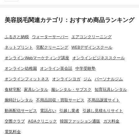
美容脱毛関連カテゴリ：おすすめ商品ランキング
ふるさと納税
ウォーターサーバー
エアコンクリーニング
ネットプリント
宅配クリーニング
WEBデザインスクール
オンラインWebマーケティング講座
オンラインビジネススクール
オンライン幼稚園
オンライン英会話
中学受験塾
オンラインフィットネス
オンラインヨガ
ジム
パーソナルジム
食材宅配
家具レンタル
服レンタル・サブスク
知育玩具レンタル
腕時計レンタル
不用品回収・買取サービス
不用品譲渡サイト
動画配信サービス
電話占い
引越し業者
引越し見積もりサイト
交際クラブ
AGAクリニック
韓国ファッション通販
ガス料金
電気料金