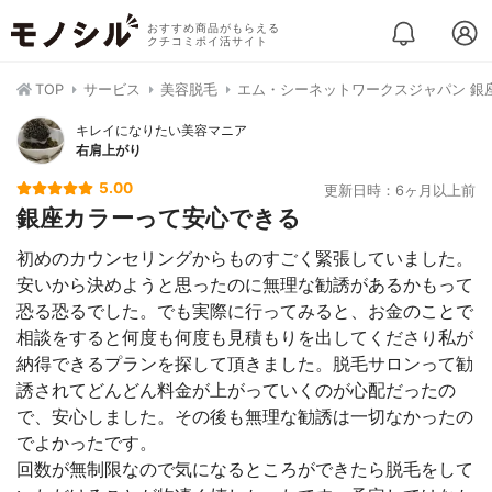
おすすめ商品がもらえる
クチコミポイ活サイト
TOP
サービス
美容脱毛
エム・シーネットワークスジャパン 銀
キレイになりたい美容マニア
右肩上がり
5.00
更新日時：6ヶ月以上前
銀座カラーって安心できる
初めのカウンセリングからものすごく緊張していました。
安いから決めようと思ったのに無理な勧誘があるかもって
恐る恐るでした。でも実際に行ってみると、お金のことで
相談をすると何度も何度も見積もりを出してくださり私が
納得できるプランを探して頂きました。脱毛サロンって勧
誘されてどんどん料金が上がっていくのが心配だったの
で、安心しました。その後も無理な勧誘は一切なかったの
でよかったです。
回数が無制限なので気になるところができたら脱毛をして