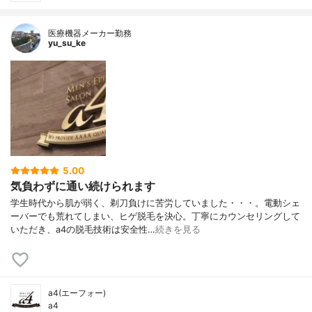
医療機器メーカー勤務
yu_su_ke
5.00
気負わずに通い続けられます
学生時代から肌が弱く、剃刀負けに苦労していました・・・。電動シェ
ーバーでも荒れてしまい、ヒゲ脱毛を決心。丁寧にカウンセリングして
いただき、a4の脱毛技術は安全性…
続きを見る
a4(エーフォー)
a4