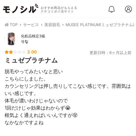
おすすめ商品がもらえる
クチコミポイ活サイト
TOP
サービス
美容脱毛
MUSEE PLATINUM(ミュゼプラチナ
化粧品検定3級
りな
2.00
更新日時：6ヶ月以上前
ミュゼプラチナム
脱毛やってみたいなと思い
こちらにしました。
カウンセリングは押し売りしてこない感じです。雰囲気は
いい感じです。
体毛が濃いわけじゃないので
1回だけじゃ効果はわからず😭
根気よく通えればいいんですが😵
なかなかですよね