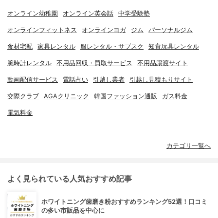
オンライン幼稚園
オンライン英会話
中学受験塾
オンラインフィットネス
オンラインヨガ
ジム
パーソナルジム
食材宅配
家具レンタル
服レンタル・サブスク
知育玩具レンタル
腕時計レンタル
不用品回収・買取サービス
不用品譲渡サイト
動画配信サービス
電話占い
引越し業者
引越し見積もりサイト
交際クラブ
AGAクリニック
韓国ファッション通販
ガス料金
電気料金
カテゴリ一覧へ
よく見られている人気おすすめ記事
ホワイトニング歯磨き粉おすすめランキング52選！口コミ
の多い市販品を中心に