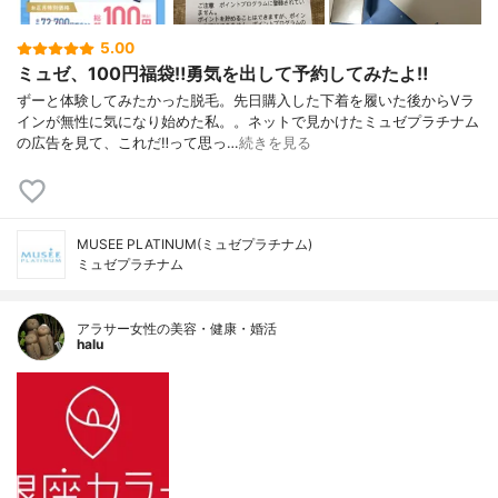
5.00
ミュゼ、100円福袋‼︎勇気を出して予約してみたよ‼︎
ずーと体験してみたかった脱毛。先日購入した下着を履いた後からVラ
インが無性に気になり始めた私。。ネットで見かけたミュゼプラチナム
の広告を見て、これだ‼︎って思っ…
続きを見る
MUSEE PLATINUM(ミュゼプラチナム)
ミュゼプラチナム
アラサー女性の美容・健康・婚活
halu