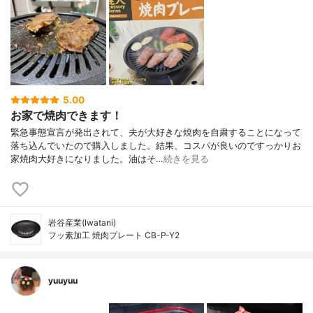
5.00
お家で焼肉できます！
緊急事態宣言が発出されて、夫が大好きな焼肉を自粛することになって
落ち込んでいたので購入しました。結果、コスパが良いのですっかりお
家焼肉大好きになりました。油はそ…
続きを見る
岩谷産業(Iwatani)
フッ素加工 焼肉プレート CB-P-Y2
yuuyuu