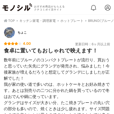
おすすめ商品がもらえる
クチコミポイ活サイト
TOP
キッチン家電・調理家電
ホットプレート
BRUNO(ブルー
ちょこ
4.00
更新日時：6ヶ月以上前
食卓に置いてもおしゃれで映えます！
数年前にブルーノのコンパクトプレートが流行り、買おう
と思っていた矢先にグランデが発売され、悩みました！今
後家族が増えるだろうと想定してグランデにしましたが正
解でした！
我が家の使い道で多いのは、ホットケーキとお好み焼きで
す。あとは別売りの二つに分かれた鍋を買っているので冬
はおでんや鍋に使っています。
グランデはサイズが大きい分、たこ焼きプレートの丸い穴
の部分も多いので、焼くときは少し疲れます。サイズ問題