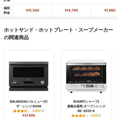
値段
¥15,340
¥14,765
¥7,980
料金
ホットサンド・ホットプレート・スープメーカー
の関連商品
BALMUDA(バルミューダ)
SHARP(シャープ)
ザ・レンジ K04A
過熱水蒸気 オーブンレンジ
RE-SS10-X
3.84
(13)
¥47,800
3.62
(5)