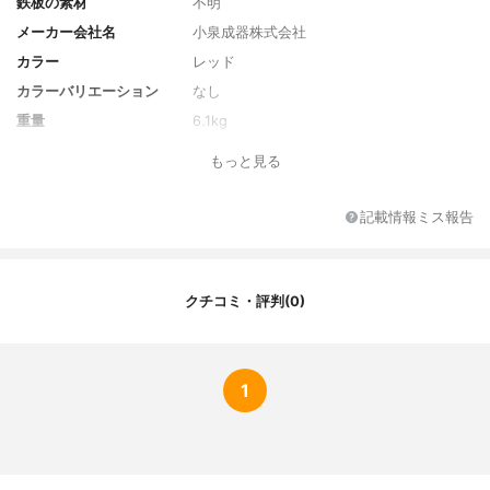
鉄板の素材
不明
メーカー会社名
小泉成器株式会社
カラー
レッド
カラーバリエーション
なし
重量
6.1kg
サイズ
35.7×28.3×20.5cm
もっと見る
サイズバリエーション
なし
鍋の容量
不明
記載情報ミス報告
電源コードの長さ
1.9m
電圧
100V
電源出力
1400W
クチコミ・評判(0)
予熱時間の目安
不明-
温度設定の幅
80〜200℃
最大発熱量
不明
1
保証期間
1年
付属品
電源コード、専用なべ、専用波形プレー
ト、専用平面プレート、取扱説明書、保証
書