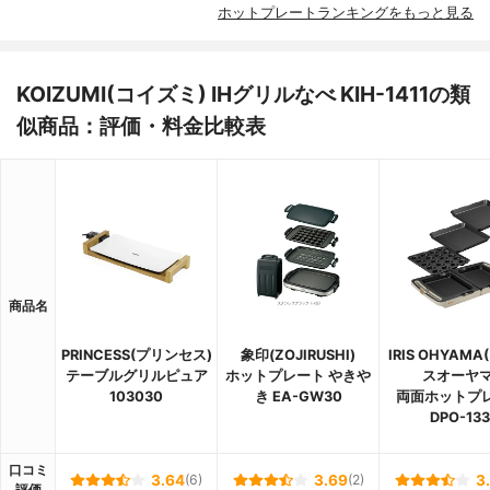
ホットプレートランキングをもっと見る
KOIZUMI(コイズミ) IHグリルなべ KIH-1411の類
似商品：評価・料金比較表
商品名
PRINCESS(プリンセス)
象印(ZOJIRUSHI)
IRIS OHYAM
テーブルグリルピュア
ホットプレート やきや
スオーヤマ
103030
き EA-GW30
両面ホットプ
DPO-133
口コミ
3.64
(6)
3.69
(2)
3
評価