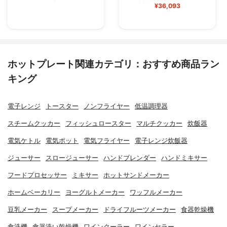
¥36,093
ホットプレート関連カテゴリ：おすすめ商品ラン
キング
電子レンジ
トースター
ノンフライヤー
低温調理器
スチームクッカー
フィッシュロースター
マルチクッカー
炊飯器
電気ケトル
電気ポット
電気フライヤー
電子レンジ炊飯器
ジューサー
スロージューサー
ハンドブレンダー
ハンドミキサー
フードプロセッサー
ミキサー
ホットサンドメーカー
ホームベーカリー
ヨーグルトメーカー
ワッフルメーカー
豆乳メーカー
スープメーカー
ドライフルーツメーカー
食器乾燥機
食洗機
食器洗い乾燥機
ワインクーラー
ワインセラー