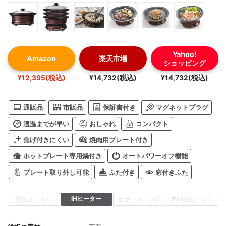
Yahoo!
Amazon
楽天市場
ショッピング
¥12,395(税込)
¥14,732(税込)
¥14,732(税込)
通販品
市販品
保証書付き
マグネットプラグ
適温までが早い
おしゃれ
コンパクト
焦げ付きにくい
焼肉用プレート付き
ホットプレート専用鍋付き
オートパワーオフ機能
プレート取り外し可能
ふた付き
窓付きふた
IHヒーター
電気ヒーター
カセットコンロ
赤外線ヒーター