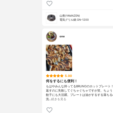
山善(YAMAZEN)
電気グリル鍋 GN-1200
one
5.00
何をするにも便利！
もはやみんな持ってるBRUNOのホットプレート
返すのに失敗してぐちゃぐちゃですが笑、ちょう
餃子にも大活躍。プレートは油がするする落ちる
洗…
続きを見る