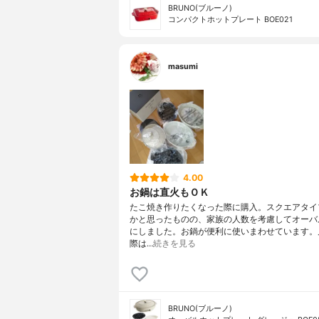
BRUNO(ブルーノ)
コンパクトホットプレート BOE021
masumi
4.00
お鍋は直火もＯＫ
たこ焼き作りたくなった際に購入。スクエアタイ
かと思ったものの、家族の人数を考慮してオーバ
にしました。お鍋が便利に使いまわせています。
際は…
続きを見る
BRUNO(ブルーノ)