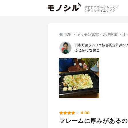
おすすめ商品がもらえる
クチコミポイ活サイト
TOP
キッチン家電・調理家電
ホ
日本野菜ソムリエ協会認定野菜ソム
ふじかわ なおこ
4.00
フレームに厚みがあるの