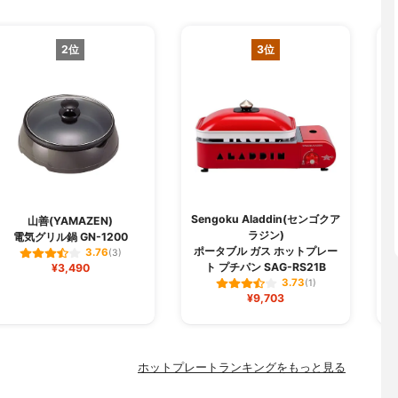
2位
3位
Sengoku Aladdin(センゴクア
山善(YAMAZEN)
ラジン)
電気グリル鍋 GN-1200
ポ
ポータブル ガス ホットプレー
3.76
(3)
ト プチパン SAG-RS21B
¥3,490
3.73
(1)
¥9,703
ホットプレートランキングをもっと見る