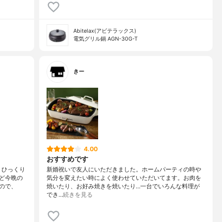
Abitelax(アビテラックス)
電気グリル鍋 AGN-30G-T
きー
4.00
おすすめです
！ひっくり
新婚祝いで友人にいただきました。ホームパーティの時や
ど今晩の
気分を変えたい時によく使わせていただいてます。お肉を
ので、
焼いたり、お好み焼きを焼いたり…一台でいろんな料理が
でき…
続きを見る