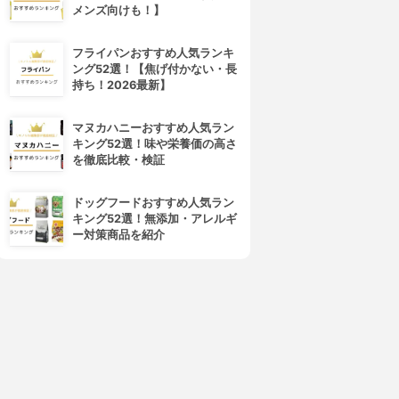
メンズ向けも！】
4位
5位
フライパンおすすめ人気ランキ
ング52選！【焦げ付かない・長
持ち！2026最新】
マヌカハニーおすすめ人気ラン
キング52選！味や栄養価の高さ
を徹底比較・検証
ドッグフードおすすめ人気ラン
キング52選！無添加・アレルギ
récolte(レコルト)
タイガー魔法瓶(TIGER)
ー対策商品を紹介
ットデュオ フェット RPD-3
ホットプレート <これ1台>
CRC-B301
3.73
¥8,800
3.72
(2)
¥11,440