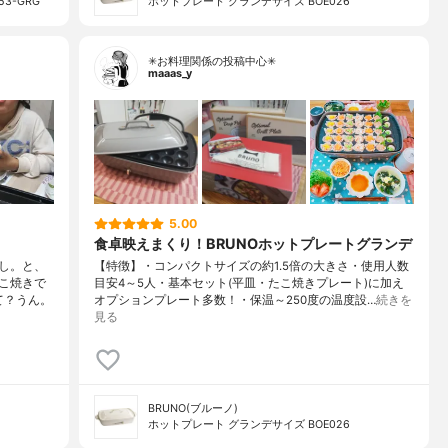
3-GRG
ホットプレート グランデサイズ BOE026
✳お料理関係の投稿中心✳
maaas_y
5.00
食卓映えまくり！BRUNOホットプレートグランデ
し。と、
【特徴】・コンパクトサイズの約1.5倍の大きさ・使用人数
こ焼きで
目安4～5人・基本セット(平皿・たこ焼きプレート)に加え
て？うん。
オプションプレート多数！・保温～250度の温度設…
続きを
見る
BRUNO(ブルーノ)
ホットプレート グランデサイズ BOE026