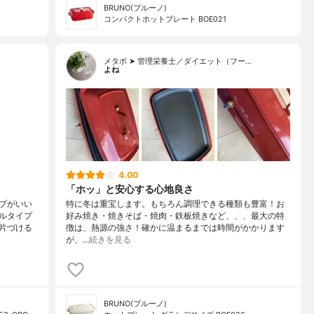
BRUNO(ブルーノ)
コンパクトホットプレート BOE021
メタボ ➤ 管理栄養士／ダイエット（フー…
よね
4.00
「ホッ」と安心する心地良さ
プがいい
特に冬は重宝します。もちろん調理できる種類も豊富！お
ルタイプ
好み焼き・焼きそば・焼肉・鉄板焼きなど、、、最大の特
片づける
徴は、熱源の強さ！確かに温まるまでは時間がかかります
が、…
続きを見る
BRUNO(ブルーノ)