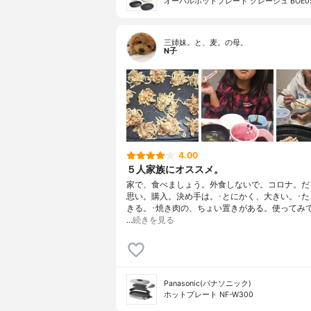
オーバルホットプレート グレージュ BOE05
三姉妹。と、麦。の母。
N子
4.00
５人家族にオススメ。
家で、食べましょう。外食しないで。コロナ。だ
思い。購入。決め手は。･とにかく、大きい。･た
きる。･焼き肉の、ちょい置きがある。使ってみ
…
続きを見る
Panasonic(パナソニック)
ホットプレート NF-W300