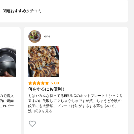
関連おすすめクチコミ
one
5.00
何をするにも便利！
ので購入
もはやみんな持ってるBRUNOのホットプレート！ひっくり
的に焼肉
返すのに失敗してぐちゃぐちゃですが笑、ちょうど今晩の
これで十
餃子にも大活躍。プレートは油がするする落ちるので、
洗…
続きを見る