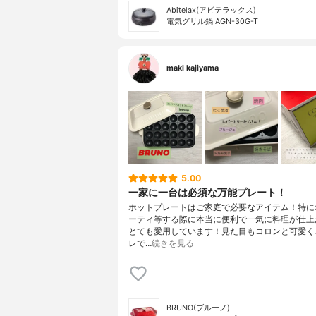
Abitelax(アビテラックス)
電気グリル鍋 AGN-30G-T
maki kajiyama
5.00
一家に一台は必須な万能プレート！
ホットプレートはご家庭で必要なアイテム！特に
ーティ等する際に本当に便利で一気に料理が仕上
とても愛用しています！見た目もコロンと可愛く
レで…
続きを見る
BRUNO(ブルーノ)