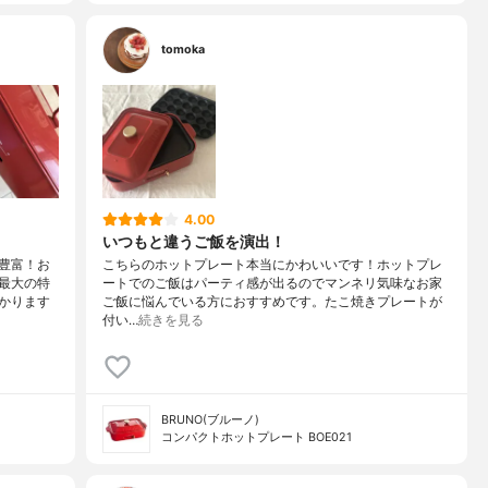
tomoka
4.00
いつもと違うご飯を演出！
豊富！お
こちらのホットプレート本当にかわいいです！ホットプレ
最大の特
ートでのご飯はパーティ感が出るのでマンネリ気味なお家
かります
ご飯に悩んでいる方におすすめです。たこ焼きプレートが
付い…
続きを見る
BRUNO(ブルーノ)
コンパクトホットプレート BOE021