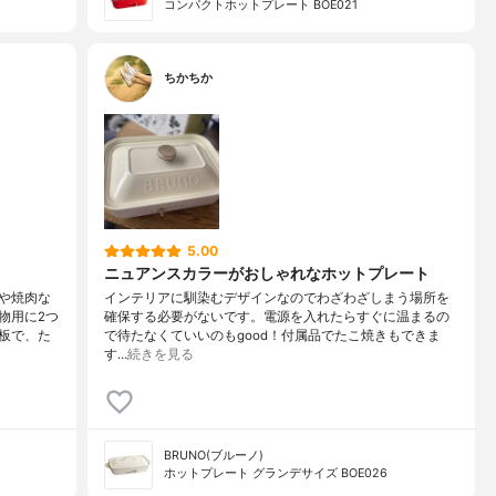
コンパクトホットプレート BOE021
ちかちか
5.00
ニュアンスカラーがおしゃれなホットプレート
や焼肉な
インテリアに馴染むデザインなのでわざわざしまう場所を
物用に2つ
確保する必要がないです。電源を入れたらすぐに温まるの
板で、た
で待たなくていいのもgood！付属品でたこ焼きもできま
す…
続きを見る
BRUNO(ブルーノ)
ホットプレート グランデサイズ BOE026