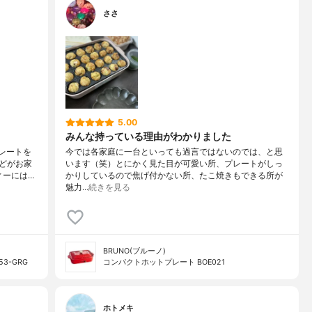
ささ
5.00
みんな持っている理由がわかりました
プレートを
今では各家庭に一台といっても過言ではないのでは、と思
どがお家
います（笑）とにかく見た目が可愛い所、プレートがしっ
ィーには…
かりしているので焦げ付かない所、たこ焼きもできる所が
魅力…
続きを見る
BRUNO(ブルーノ)
3-GRG
コンパクトホットプレート BOE021
ホトメキ