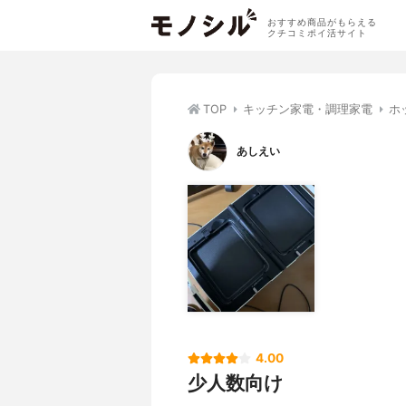
おすすめ商品がもらえる
クチコミポイ活サイト
TOP
キッチン家電・調理家電
ホ
あしえい
4.00
少人数向け