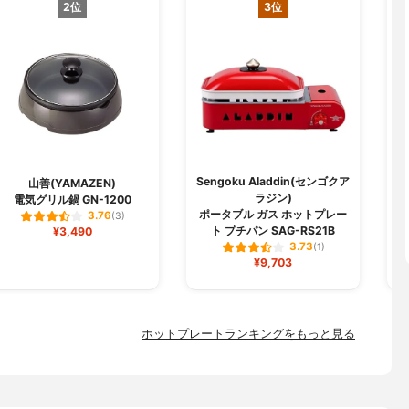
2位
3位
Sengoku Aladdin(センゴクア
山善(YAMAZEN)
ラジン)
電気グリル鍋 GN-1200
ポ
ポータブル ガス ホットプレー
3.76
(3)
ト プチパン SAG-RS21B
¥3,490
3.73
(1)
¥9,703
ホットプレートランキングをもっと見る