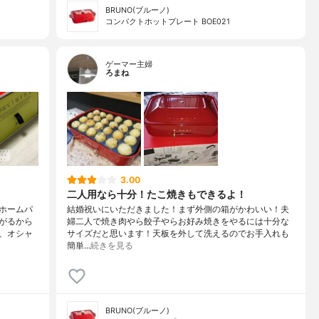
BRUNO(ブルーノ)
コンパクトホットプレート BOE021
ゲーマー主婦
ろまね
3.00
二人用なら十分！たこ焼きもできるよ！
ホームパ
結婚祝いにいただきました！まず外側の箱がかわいい！夫
がるから
婦二人で焼き肉やら餃子やらお好み焼きをやるには十分な
、オシャ
サイズだと思います！天板を外して洗えるのでお手入れも
簡単…
続きを見る
BRUNO(ブルーノ)