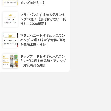
4位
5位
メンズ向けも！】
フライパンおすすめ人気ランキ
ング52選！【焦げ付かない・長
持ち！2026最新】
マヌカハニーおすすめ人気ラン
キング52選！味や栄養価の高さ
を徹底比較・検証
récolte(レコルト)
タイガー魔法瓶(TIGER)
ットデュオ フェット RPD-3
ホットプレート <これ1台>
ドッグフードおすすめ人気ラン
CRC-B301
3.73
キング52選！無添加・アレルギ
¥8,800
3.72
(2)
ー対策商品を紹介
¥11,440