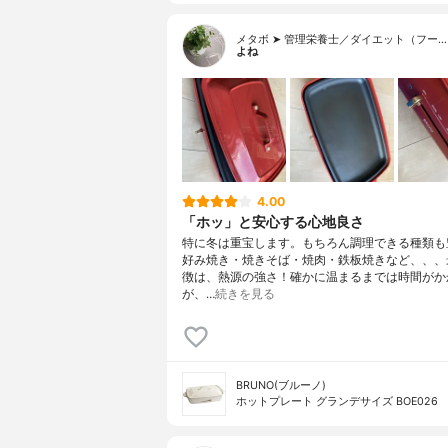
メタボ ➤ 管理栄養士／ダイエット（フー…
よね
4.00
「ホッ」と安心する心地良さ
特に冬は重宝します。もちろん調理できる種類も
好み焼き・焼きそば・焼肉・鉄板焼きなど、、、
徴は、熱源の強さ！確かに温まるまでは時間がか
が、…
続きを見る
BRUNO(ブルーノ)
ホットプレート グランデサイズ BOE026